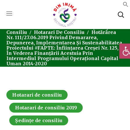
Home
Consiliul Local Sector 5
Ședințe De
Consiliu
Hotarari De Consiliu
Hotărârea
Nr. 111/27.06.2019 Privind Demararea,
Depunerea, Implementarea Și Sustenabilitatea
Deschi
Proiectului #FAPTE: Înființarea Creșei Nr. 125,
În Vederea Finanțării Acestuia Prin
Intermediul Programului Operațional Capital
Uman 2014-2020
Hotarari de consiliu
Hotarari de consiliu 2019
Ședințe de consiliu