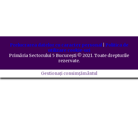
Prelucrarea datelor cu caracter personal
|
Politica de
utilizare cookie-uri
Primăria Sectorului 5 București
©️
2021. Toate drepturile
rezervate.
Gestionați consimțământul