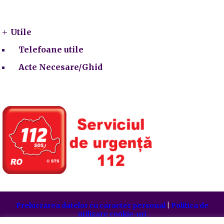
Utile
Utile
Telefoane utile
Acte Necesare/Ghid
Prelucrarea datelor cu caracter personal
|
Politica de
utilizare cookie-uri
Primăria Sectorului 5 București
©️
2021. Toate drepturile