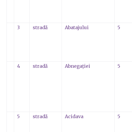
3
stradă
Abatajului
5
4
stradă
Abnegaţiei
5
5
stradă
Acidava
5