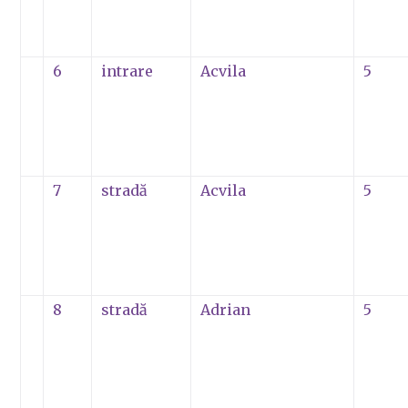
6
intrare
Acvila
5
7
stradă
Acvila
5
8
stradă
Adrian
5