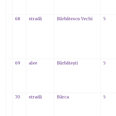
68
stradă
Bărbătescu Vechi
5
69
alee
Bărbăteşti
5
70
stradă
Bârca
5