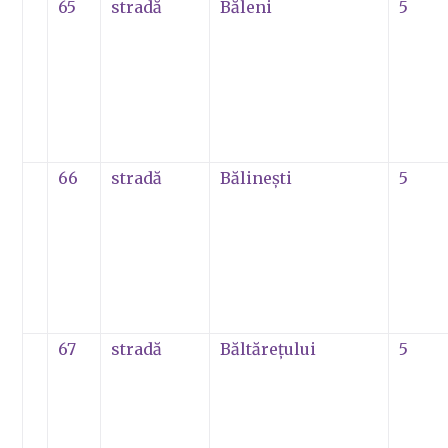
65
stradă
Băleni
5
66
stradă
Bălineşti
5
67
stradă
Băltăreţului
5