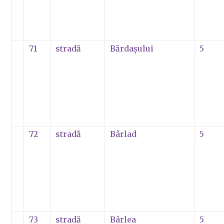
71
stradă
Bărdaşului
5
72
stradă
Bârlad
5
73
stradă
Bârlea
5