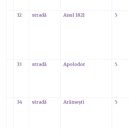
32
stradă
Anul 1821
5
33
stradă
Apolodor
5
34
stradă
Arămeşti
5