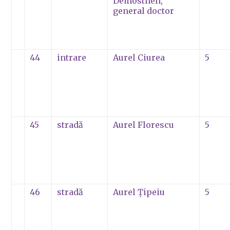
Demosthen,
general doctor
44
intrare
Aurel Ciurea
5
45
stradă
Aurel Florescu
5
46
stradă
Aurel Țipeiu
5