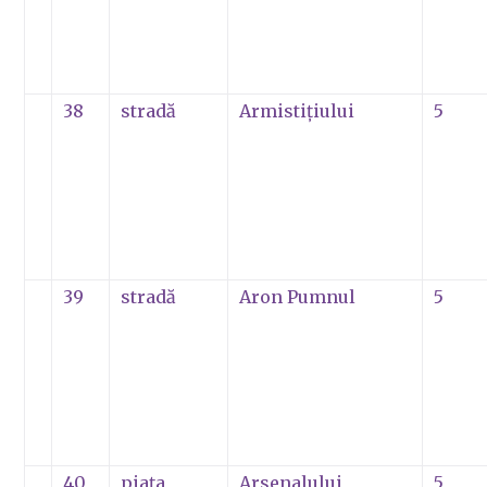
38
stradă
Armistiţiului
5
39
stradă
Aron Pumnul
5
40
piaţa
Arsenalului
5