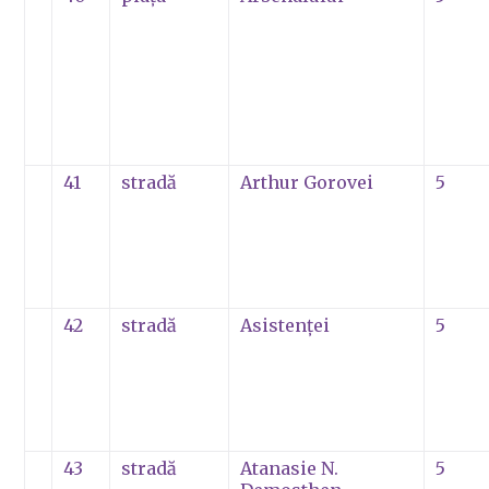
41
stradă
Arthur Gorovei
5
42
stradă
Asistenţei
5
43
stradă
Atanasie N.
5