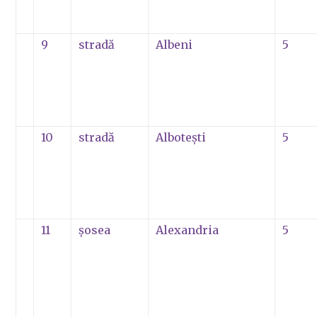
9
stradă
Albeni
5
10
stradă
Alboteşti
5
11
şosea
Alexandria
5