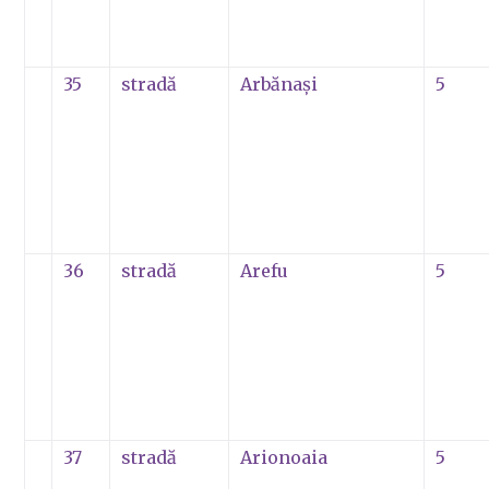
35
stradă
Arbănaşi
5
36
stradă
Arefu
5
37
stradă
Arionoaia
5