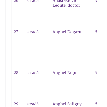
26
stradă
Anastasievici
5
Leonte, doctor
27
stradă
Anghel Dogaru
5
28
stradă
Anghel Nuţu
5
29
stradă
Anghel Saligny
5