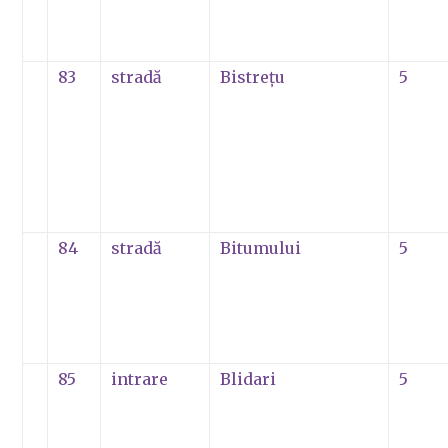
83
stradă
Bistreţu
5
84
stradă
Bitumului
5
85
intrare
Blidari
5