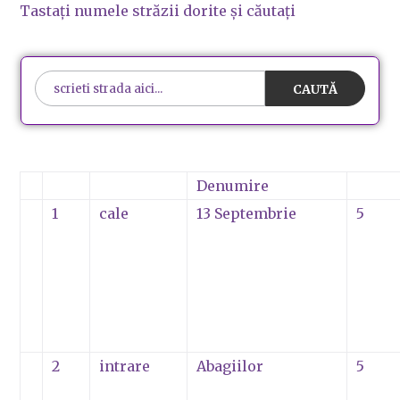
Tastați
numele
străzii
dorite
și
căutați
Denumire
1
cale
13 Septembrie
5
2
intrare
Abagiilor
5