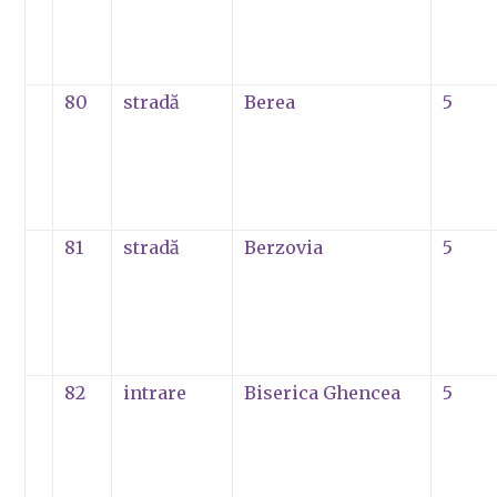
80
stradă
Berea
5
81
stradă
Berzovia
5
82
intrare
Biserica Ghencea
5