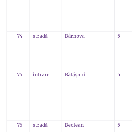
74
stradă
Bârnova
5
75
intrare
Bătăşani
5
76
stradă
Beclean
5