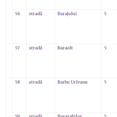
56
stradă
Barajului
5
57
stradă
Baraolt
5
58
stradă
Barbu Urleanu
5
59
stradă
Basarabilor
5