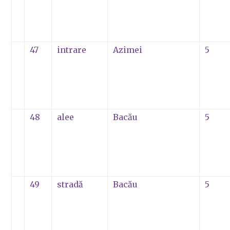
47
intrare
Azimei
5
48
alee
Bacău
5
49
stradă
Bacău
5