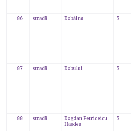
86
stradă
Bobâlna
5
87
stradă
Bobului
5
88
stradă
Bogdan Petriceicu
5
Haşdeu