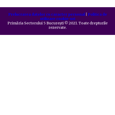
Prelucrarea datelor cu caracter personal
|
Politica de
utilizare cookie-uri
Primăria Sectorului 5 București
©️
2021. Toate drepturile
rezervate.