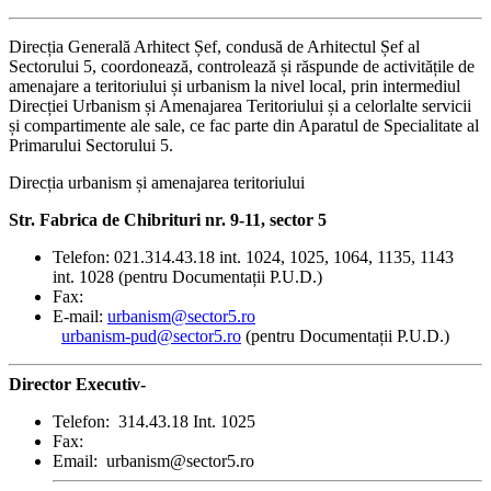
Direcția Generală Arhitect Șef, condusă de Arhitectul Șef al
Sectorului 5, coordonează, controlează și răspunde de activitățile de
amenajare a teritoriului și urbanism la nivel local, prin intermediul
Direcției Urbanism și Amenajarea Teritoriului și a celorlalte servicii
și compartimente ale sale, ce fac parte din Aparatul de Specialitate al
Primarului Sectorului 5.
Direcția urbanism și amenajarea teritoriului
Str. Fabrica de Chibrituri nr. 9-11, sector 5
Telefon: 021.314.43.18 int. 1024, 1025, 1064, 1135, 1143
int. 1028 (pentru Documentații P.U.D.)
Fax:
E-mail:
urbanism@sector5.ro
urbanism-pud@sector5.ro
(pentru Documentații P.U.D.)
Director Executiv-
Telefon: 314.43.18 Int. 1025
Fax:
Email: urbanism@sector5.ro