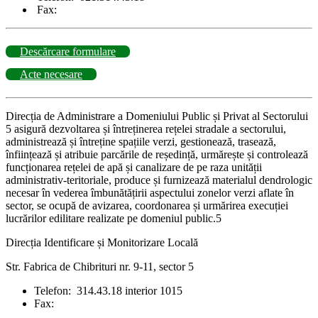
Fax:
Descărcare formulare
Acte necesare
Direcția de Administrare a Domeniului Public și Privat al Sectorului
5 asigură dezvoltarea și întreținerea rețelei stradale a sectorului,
administrează și întreține spațiile verzi, gestionează, trasează,
înființează și atribuie parcările de reședință, urmărește și controlează
funcționarea rețelei de apă și canalizare de pe raza unității
administrativ-teritoriale, produce și furnizează materialul dendrologic
necesar în vederea îmbunătățirii aspectului zonelor verzi aflate în
sector, se ocupă de avizarea, coordonarea și urmărirea execuției
lucrărilor edilitare realizate pe domeniul public.5
Direcția Identificare și Monitorizare Locală
Str. Fabrica de Chibrituri nr. 9-11, sector 5
Telefon: 314.43.18 interior 1015
Fax: