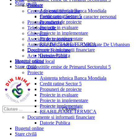
Stare civilă
Proiecte
Contact
Asistenta tehnica Banca Mondiala
Centrul de confidențialitate
Credit rating Sector 5
Prelucrarea datelor cu caracter personal
Propuneri de proiecte
Program audiențe
Proiecte in evaluare
Telefoane utile
Proiecte in implementare
Ghișeul.ro
Proiecte implementate
Asociații de proprietari
REABILITARE TERMICA
Autorizații De Construire – Certificate De Urbanism
Documente si informatii financiare
Descărcare Formulare
Datorie Publica
Acte Necesare/Ghid
Bugetul online
Monitor oficial local
Stare civilă
Dispozitiile emise de Primarul Sectorului 5
Proiecte
Asistenta tehnica Banca Mondiala
Credit rating Sector 5
Propuneri de proiecte
Proiecte in evaluare
Proiecte in implementare
Proiecte implementate
REABILITARE TERMICA
Documente si informatii financiare
Datorie Publica
Bugetul online
Stare civilă