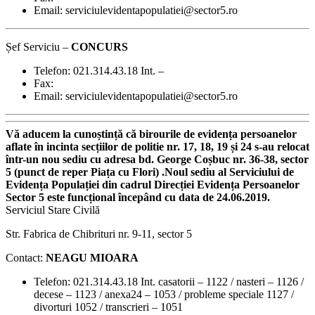
Email: serviciulevidentapopulatiei@sector5.ro
Șef Serviciu –
CONCURS
Telefon: 021.314.43.18 Int. –
Fax:
Email: serviciulevidentapopulatiei@sector5.ro
Vă aducem la cunoștință că birourile de evidența persoanelor
aflate în incinta secțiilor de politie nr. 17, 18, 19 și 24 s-au relocat
într-un nou sediu cu adresa bd. George Coșbuc nr. 36-38, sector
5 (punct de reper Piața cu Flori) .
Noul sediu al Serviciului de
Evidența Populației din cadrul Direcției Evidența Persoanelor
Sector 5 este funcțional începând cu data de 24.06.2019.
Serviciul Stare Civilă
Str. Fabrica de Chibrituri nr. 9-11, sector 5
Contact:
NEAGU MIOARA
Telefon: 021.314.43.18 Int. casatorii – 1122 / nasteri – 1126 /
decese – 1123 / anexa24 – 1053 / probleme speciale 1127 /
divorturi 1052 / transcrieri – 1051