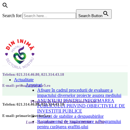
Search for:
Search Button
Telefon: 021.314.46.80, 021.314.43.18
Actualitate
Anunțuri
E-mail: primarie@sector5.ro
Afișare în cadrul procedurii de evaluare a
impactului diverselor proiecte asupra mediului
ANUNȚURI PENTRU INFORMAREA
Program de lucru al Primăriei Sector 5
Telefon: 021.314.46.80, 021.314.43.18
PUBLICULUI PRIVIND OBIECTIVELE DE
INVESTIȚII PUBLICE
E-mail: primarie@sector5.ro
Hotarari de stabilire a despagubirilor
Regulamentul de implementare a Programului
Luni - Joi 08:00 - 16:30; Vineri 08:00 - 14:00
pentru curățarea graffiti-ului