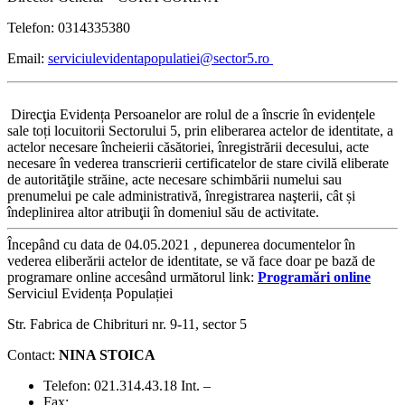
Telefon: 0314335380
Email:
serviciulevidentapopulatiei@sector5.ro
Direcţia Evidența Persoanelor are rolul de a înscrie în evidențele
sale toți locuitorii Sectorului 5, prin eliberarea actelor de identitate, a
actelor necesare încheierii căsătoriei, înregistrării decesului, acte
necesare în vederea transcrierii certificatelor de stare civilă eliberate
de autorităţile străine, acte necesare schimbării numelui sau
prenumelui pe cale administrativă, înregistrarea naşterii, cât și
îndeplinirea altor atribuţii în domeniul său de activitate.
Începând cu data de 04.05.2021 , depunerea documentelor în
vederea eliberării actelor de identitate, se vă face doar pe bază de
programare online accesând următorul link:
Programări online
Serviciul Evidența Populației
Str. Fabrica de Chibrituri nr. 9-11, sector 5
Contact:
NINA STOICA
Telefon: 021.314.43.18 Int. –
Fax: