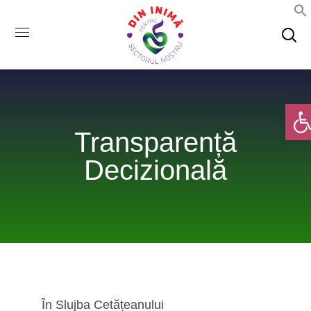
Deschi
Transparență
Decizională
În Slujba Cetățeanului