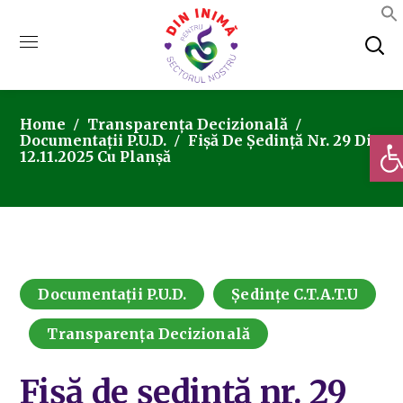
Home
Transparența Decizională
Deschi
Documentații P.U.D.
Fișă De Ședință Nr. 29 Din
12.11.2025 Cu Planșă
Documentații P.U.D.
Ședințe C.T.A.T.U
Transparența Decizională
Fișă de ședință nr. 29