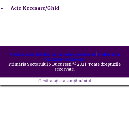
Acte Necesare/Ghid
Prelucrarea datelor cu caracter personal
|
Politica de
utilizare cookie-uri
Primăria Sectorului 5 București
©️
2021. Toate drepturile
rezervate.
Gestionați consimțământul