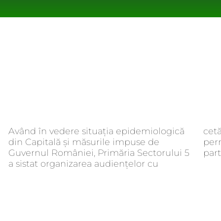
Având în vedere situația epidemiologică
cetățenii. De îndată ce situația o va
din Capitală și măsurile impuse de
permite, locuitorii din sector vor putea
Guvernul României, Primăria Sectorului 5
part
a sistat organizarea audiențelor cu