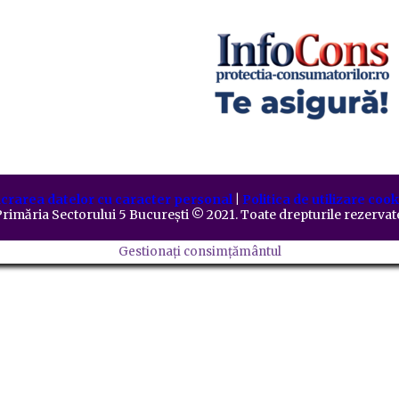
crarea datelor cu caracter personal
|
Politica de utilizare cook
rimăria Sectorului 5 București
©️
2021. Toate drepturile rezervat
Gestionați consimțământul