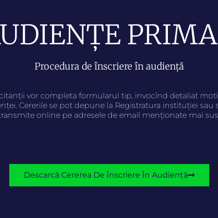
UDIENȚE PRIM
Procedura de înscriere în audiență
citanții vor completa formularul tip, invocînd detaliat mot
nței. Cererile se pot depune la Registratura instituției sau 
transmite online pe adresele de email menționate mai sus
Descarcă Cererea De Înscriere În Audiență