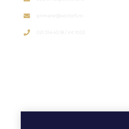
primarie@sector5.ro
021.314.43.18 / int 1033