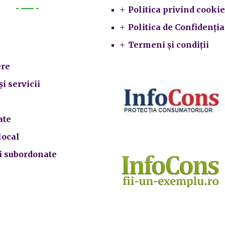
Politica privind cookie
Primarie
Politica de Confidenția
Termeni și condiții
re
și servicii
ate
local
ii subordonate