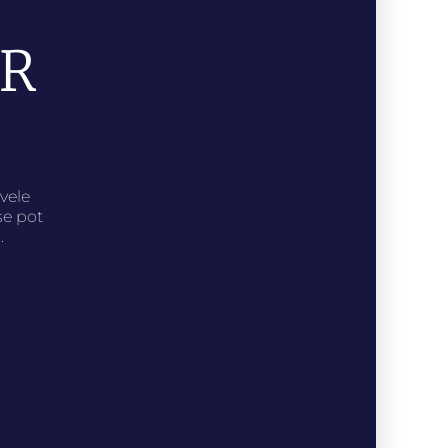
AR
ivele
se pot
.