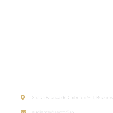
PROGRAM DE
ÎNSCRIERE ÎN
AUDIENȚĂ
(prin registratură sau online)
Strada Fabrica de Chibrituri 9-11, Bucureș
audiente@sector5.ro