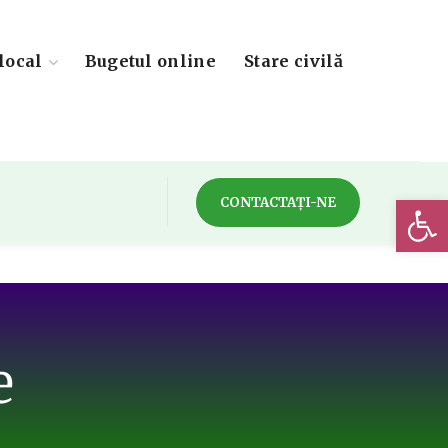
local
Bugetul online
Stare civilă
Deschide 
CONTACTAȚI-NE
e