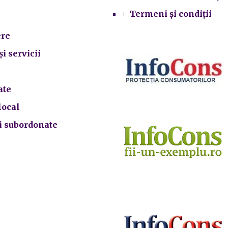
Termeni și condiții
re
și servicii
ate
local
ii subordonate