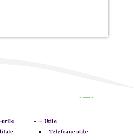
Utile
-urile
Utile
litate
Telefoane utile