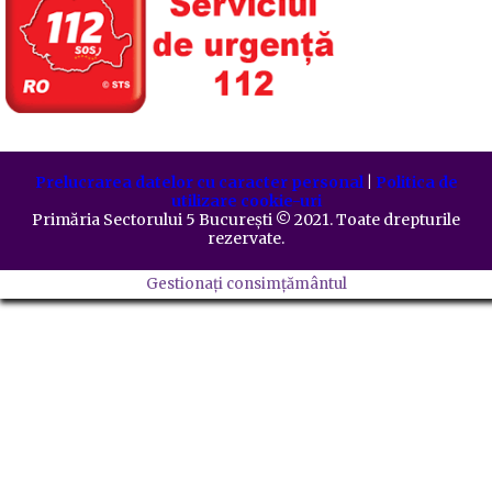
Prelucrarea datelor cu caracter personal
|
Politica de
utilizare cookie-uri
Primăria Sectorului 5 București
©️
2021. Toate drepturile
rezervate.
Gestionați consimțământul