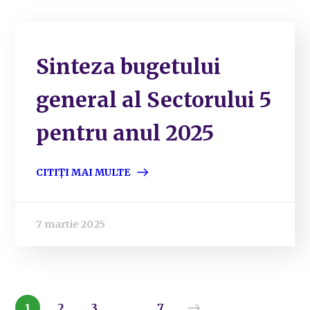
Sinteza bugetului
general al Sectorului 5
pentru anul 2025
CITIȚI MAI MULTE
7 martie 2025
1
2
3
…
7