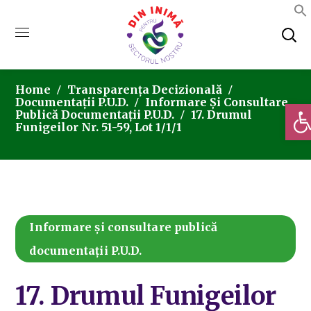
Home
Transparența Decizională
Documentații P.U.D.
Informare Și Consultare
Deschi
Publică Documentații P.U.D.
17. Drumul
Funigeilor Nr. 51-59, Lot 1/1/1
Informare și consultare publică
documentații P.U.D.
17. Drumul Funigeilor