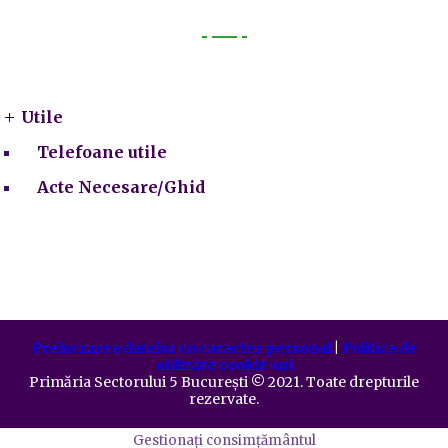
Utile
Utile
Telefoane utile
Acte Necesare/Ghid
Prelucrarea datelor cu caracter personal
|
Politica de
utilizare cookie-uri
Primăria Sectorului 5 București
©️
2021. Toate drepturile
rezervate.
Gestionați consimțământul