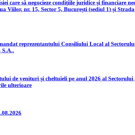
ei care să negocieze condițiile juridice și financiare ne
aua Viilor, nr. 15, Sector 5, București (sediul 1) și Stra
andat reprezentantului Consiliului Local al Sectorulu
 S.A..
ului de venituri și cheltuieli pe anul 2026 al Sectorul
ile ulterioare
3.08.2026