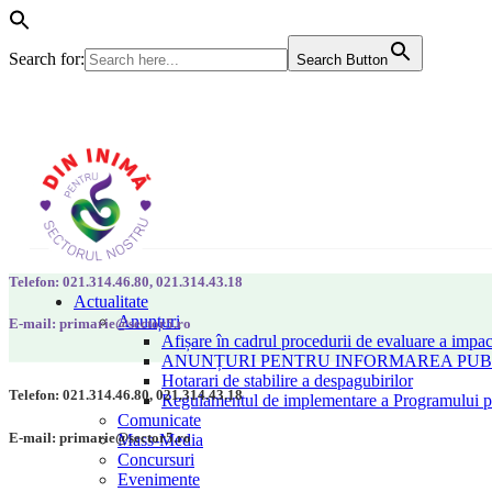
Search for:
Search Button
Telefon: 021.314.46.80, 021.314.43.18
Actualitate
Anunțuri
E-mail: primarie@sector5.ro
Afișare în cadrul procedurii de evaluare a impac
ANUNȚURI PENTRU INFORMAREA PUBLI
Hotarari de stabilire a despagubirilor
Telefon: 021.314.46.80, 021.314.43.18
Regulamentul de implementare a Programului pen
Comunicate
E-mail: primarie@sector5.ro
Mass-Media
Concursuri
Evenimente