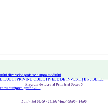
tului diverselor proiecte asupra mediului
CULUI PRIVIND OBIECTIVELE DE INVESTIȚII PUBLICE
Program de lucru al Primăriei Sector 5
tru curățarea graffiti-ului
Luni - Joi 08:00 - 16:30; Vineri 08:00 - 14:00