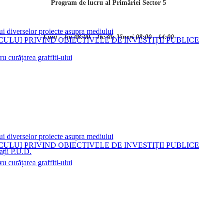
Program de lucru al Primăriei Sector 5
ui diverselor proiecte asupra mediului
Luni - Joi 08:00 - 16:30; Vineri 08:00 - 14:00
LUI PRIVIND OBIECTIVELE DE INVESTIȚII PUBLICE
 curățarea graffiti-ului
ui diverselor proiecte asupra mediului
LUI PRIVIND OBIECTIVELE DE INVESTIȚII PUBLICE
ații P.U.D.
i
 curățarea graffiti-ului