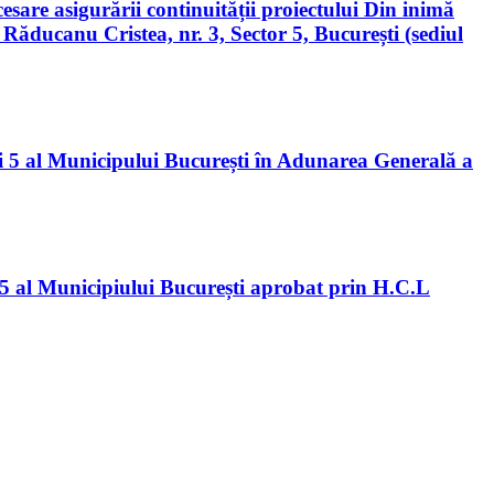
cesare asigurării continuității proiectului Din inimă
da Răducanu Cristea, nr. 3, Sector 5, București (sediul
i 5 al Municipului București în Adunarea Generală a
ui 5 al Municipiului București aprobat prin H.C.L