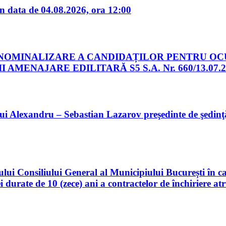
in data de 04.08.2026, ora 12:00
ȘI NOMINALIZARE A CANDIDAȚILOR PENTRU O
AMENAJARE EDILITARĂ S5 S.A. Nr. 660/13.07.2
i Alexandru – Sebastian Lazarov preşedinte de şedinţă 
lui Consiliului General al Municipiului București în ca
durate de 10 (zece) ani a contractelor de închiriere atri