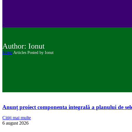
Author: Ionut
Home
Articles Posted by Ionut
Anunț proiect componenta integrală a planului de sele
Citiți mai multe
6 august 2026