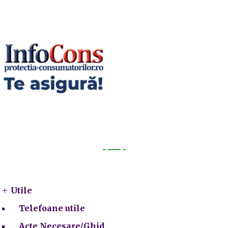
Utile
Utile
Telefoane utile
Acte Necesare/Ghid