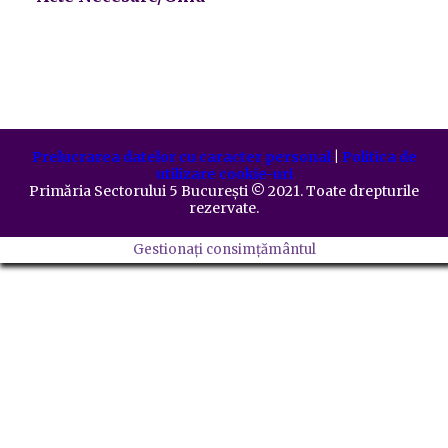
Prelucrarea datelor cu caracter personal
|
Politica de
utilizare cookie-uri
Primăria Sectorului 5 București
©️
2021. Toate drepturile
rezervate.
Gestionați consimțământul