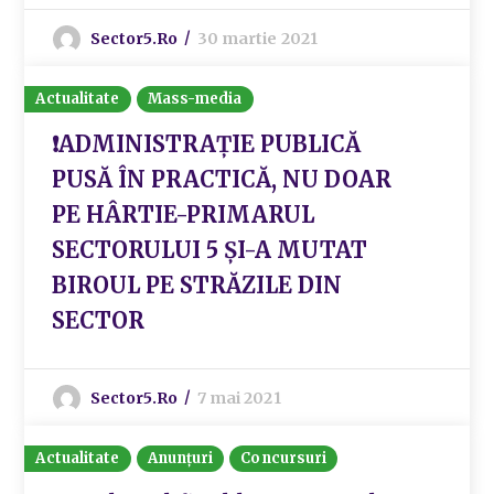
Sector5.ro
30 martie 2021
Actualitate
Mass-media
❗️ADMINISTRAȚIE PUBLICĂ
PUSĂ ÎN PRACTICĂ, NU DOAR
PE HÂRTIE-PRIMARUL
SECTORULUI 5 ȘI-A MUTAT
BIROUL PE STRĂZILE DIN
SECTOR
Sector5.ro
7 mai 2021
Actualitate
Anunțuri
Concursuri