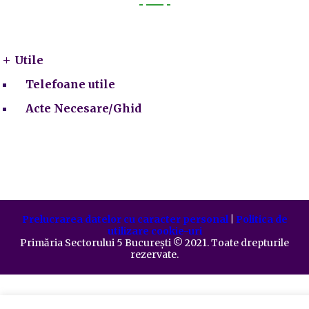
Utile
Utile
Telefoane utile
Acte Necesare/Ghid
Prelucrarea datelor cu caracter personal
|
Politica de
utilizare cookie-uri
Primăria Sectorului 5 București
©️
2021. Toate drepturile
rezervate.