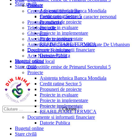
Stare civilă
Proiecte
Contact
Asistenta tehnica Banca Mondiala
Centrul de confidențialitate
Credit rating Sector 5
Prelucrarea datelor cu caracter personal
Propuneri de proiecte
Program audiențe
Proiecte in evaluare
Telefoane utile
Proiecte in implementare
Ghișeul.ro
Proiecte implementate
Asociații de proprietari
REABILITARE TERMICA
Autorizații De Construire – Certificate De Urbanism
Documente si informatii financiare
Descărcare Formulare
Datorie Publica
Acte Necesare/Ghid
Bugetul online
Monitor oficial local
Stare civilă
Dispozitiile emise de Primarul Sectorului 5
Proiecte
Asistenta tehnica Banca Mondiala
Credit rating Sector 5
Propuneri de proiecte
Proiecte in evaluare
Proiecte in implementare
Proiecte implementate
REABILITARE TERMICA
Documente si informatii financiare
Datorie Publica
Bugetul online
Stare civilă