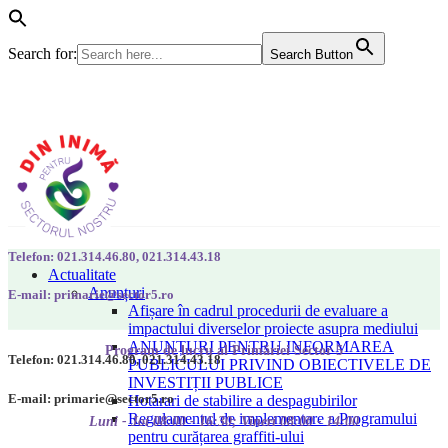
Search for:
Search Button
Telefon: 021.314.46.80, 021.314.43.18
Actualitate
Anunțuri
E-mail: primarie@sector5.ro
Afișare în cadrul procedurii de evaluare a
impactului diverselor proiecte asupra mediului
ANUNȚURI PENTRU INFORMAREA
Program de lucru al Primăriei Sector 5
Telefon: 021.314.46.80, 021.314.43.18
PUBLICULUI PRIVIND OBIECTIVELE DE
INVESTIȚII PUBLICE
E-mail: primarie@sector5.ro
Hotarari de stabilire a despagubirilor
Regulamentul de implementare a Programului
Luni - Joi 08:00 - 16:30; Vineri 08:00 - 14:00
pentru curățarea graffiti-ului