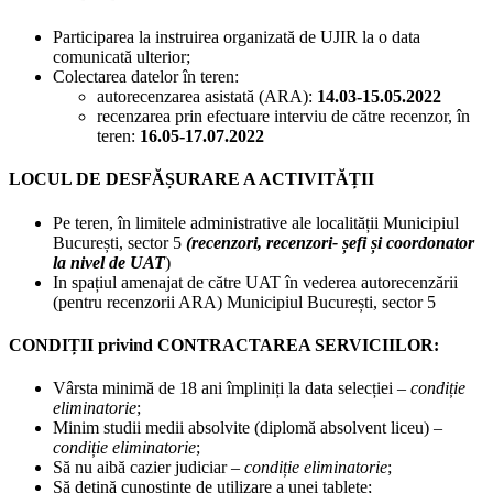
Participarea la instruirea organizată de UJIR la o data
comunicată ulterior;
Colectarea datelor în teren:
autorecenzarea asistată (ARA):
14.03-15.05.2022
recenzarea prin efectuare interviu de către recenzor, în
teren:
16.05-17.07.2022
LOCUL DE DESFĂȘURARE A ACTIVITĂȚII
Pe teren, în limitele administrative ale localității Municipiul
București, sector 5
(recenzori, recenzori- șefi și coordonator
la nivel de UAT
)
In spațiul amenajat de către UAT în vederea autorecenzării
(pentru recenzorii ARA) Municipiul București, sector 5
CONDIȚII privind CONTRACTAREA SERVICIILOR:
Vârsta minimă de 18 ani împliniți la data selecției –
condiție
eliminatorie
;
Minim studii medii absolvite (diplomă absolvent liceu) –
condiție eliminatorie
;
Să nu aibă cazier judiciar –
condiție eliminatorie
;
Să dețină cunoștințe de utilizare a unei tablete;