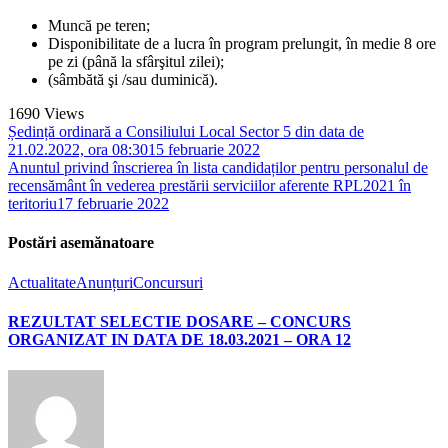
Muncă pe teren;
Disponibilitate de a lucra în program prelungit, în medie 8 ore
pe zi (până la sfârşitul zilei);
(sâmbătă şi /sau duminică).
1690
Views
Ședință ordinară a Consiliului Local Sector 5 din data de
21.02.2022, ora 08:30
15 februarie 2022
Anuntul privind înscrierea în lista candidaților pentru personalul de
recensământ în vederea prestării serviciilor aferente RPL2021 în
teritoriu
17 februarie 2022
Postări asemănatoare
Actualitate
Anunțuri
Concursuri
REZULTAT SELECTIE DOSARE – CONCURS
ORGANIZAT IN DATA DE 18.03.2021 – ORA 12