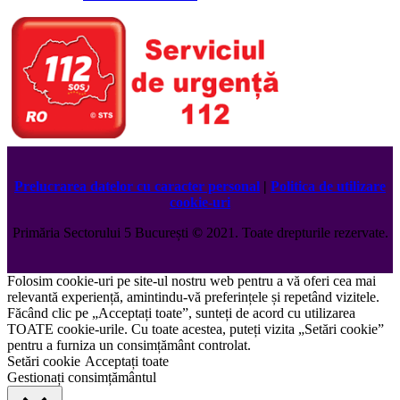
Prelucrarea datelor cu caracter personal
|
Politica de utilizare
cookie-uri
Primăria Sectorului 5 București
©️
2021. Toate drepturile rezervate.
Folosim cookie-uri pe site-ul nostru web pentru a vă oferi cea mai
relevantă experiență, amintindu-vă preferințele și repetând vizitele.
Făcând clic pe „Acceptați toate”, sunteți de acord cu utilizarea
TOATE cookie-urile. Cu toate acestea, puteți vizita „Setări cookie”
pentru a furniza un consimțământ controlat.
Setări cookie
Acceptați toate
Gestionați consimțământul