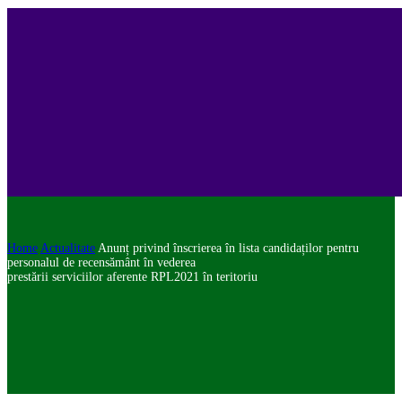
Home
Actualitate
Anunț privind înscrierea în lista candidaților pentru
personalul de recensământ în vederea
prestării serviciilor aferente RPL2021 în teritoriu