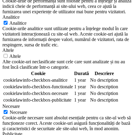
Cookie-urile de performanță sunt folosite pentru a înțelege și analiza
indicii cheie de performanță ai site-ului web, ceea ce ajută la
furnizarea unei experiențe de utilizator mai bune pentru vizitatori.
Analitice
Analitice
Cookie-urile analitice sunt utilizate pentru a înțelege modul în care
vizitatorii interacționează cu site-ul web. Aceste cookie-uri ajută la
furnizarea de informații despre valori, numărul de vizitatori, rata de
respingere, sursa de trafic etc.
Altele
Altele
Alte cookie-uri neclasificate sunt cele care sunt analizate și nu au
fost încă clasificate într-o categorie.
Cookie
Durată
Descriere
cookielawinfo-checkbox-analitice
1 year
No description
cookielawinfo-checkbox-functionale
1 year
No description
cookielawinfo-checkbox-necesare
1 year
No description
cookielawinfo-checkbox-publicitate
1 year
No description
Necesare
Necesare
Cookie-urile necesare sunt absolut esențiale pentru ca site-ul web să
funcționeze corect. Aceste cookie-uri asigură funcționalități de bază
și caracteristici de securitate ale site-ului web, în mod anonim.
Publicitate