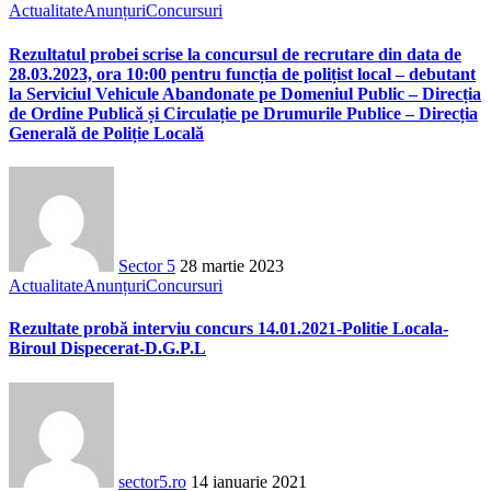
Actualitate
Anunțuri
Concursuri
Rezultatul probei scrise la concursul de recrutare din data de
28.03.2023, ora 10:00 pentru funcția de polițist local – debutant
la Serviciul Vehicule Abandonate pe Domeniul Public – Direcția
de Ordine Publică și Circulație pe Drumurile Publice – Direcția
Generală de Poliție Locală
Sector 5
28 martie 2023
Actualitate
Anunțuri
Concursuri
Rezultate probă interviu concurs 14.01.2021-Politie Locala-
Biroul Dispecerat-D.G.P.L
sector5.ro
14 ianuarie 2021