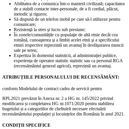
Abilitatea de a comunica într-o manieră civilizată; capacitatea
de a stabili contacte inter-personale, de a fi cordial, plăcut,
metodic şi riguros;
Să dispună de un telefon mobil pe care să-l utilizeze pentru
comunicare;
Rezistenţă la stres şi lucru sub presiune;
În zonele/comunitățile cu populaţie de altă etnie decât cea
română, cunoaşterea şi a limbii acelei etnii şi a specificului
etniei respective reprezintă un avantaj în desfăşurarea muncii
sale pe teren;
Expertiza în domeniul statisticii, al administrației publice,
experiența de operator statistic statistic sau ca personal RGA
(recensământul general agricol), reprezintă un avantaj.
ATRIBUȚIILE PERSONALULUI DE RECENSĂMÂNT:
conform Modelului de contract cadru de servicii pentru
RPL2021 prevăzut în Anexa nr. 2 a HG nr. 145/2022 privind
modificarea și completarea HG nr.1071/2020 pentru stabilirea
bugetului și a categoriilor de cheltuieli necesare efectuării
recensământului populației și locuințelor din România în anul 2021.
CONDIȚII SPECIFICE