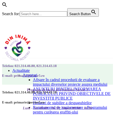
Search for:
Search Button
Telefon: 021.314.46.80, 021.314.43.18
Actualitate
Anunțuri
E-mail: primarie@sector5.ro
Afișare în cadrul procedurii de evaluare a
impactului diverselor proiecte asupra mediului
ANUNȚURI PENTRU INFORMAREA
Program de lucru al Primăriei Sector 5
Telefon: 021.314.46.80, 021.314.43.18
PUBLICULUI PRIVIND OBIECTIVELE DE
INVESTIȚII PUBLICE
E-mail: primarie@sector5.ro
Hotarari de stabilire a despagubirilor
Regulamentul de implementare a Programului
Luni - Joi 08:00 - 16:30; Vineri 08:00 - 14:00
pentru curățarea graffiti-ului