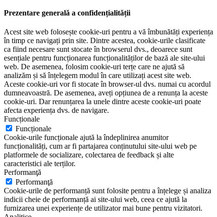
Prezentare generală a confidențialității
Acest site web folosește cookie-uri pentru a vă îmbunătăți experiența
în timp ce navigați prin site. Dintre acestea, cookie-urile clasificate
ca fiind necesare sunt stocate în browserul dvs., deoarece sunt
esențiale pentru funcționarea funcționalităților de bază ale site-ului
web. De asemenea, folosim cookie-uri terțe care ne ajută să
analizăm și să înțelegem modul în care utilizați acest site web.
Aceste cookie-uri vor fi stocate în browser-ul dvs. numai cu acordul
dumneavoastră. De asemenea, aveți opțiunea de a renunța la aceste
cookie-uri. Dar renunțarea la unele dintre aceste cookie-uri poate
afecta experiența dvs. de navigare.
Funcționale
Funcționale
Cookie-urile funcționale ajută la îndeplinirea anumitor
funcționalități, cum ar fi partajarea conținutului site-ului web pe
platformele de socializare, colectarea de feedback și alte
caracteristici ale terților.
Performanţă
Performanţă
Cookie-urile de performanță sunt folosite pentru a înțelege și analiza
indicii cheie de performanță ai site-ului web, ceea ce ajută la
furnizarea unei experiențe de utilizator mai bune pentru vizitatori.
Analitice