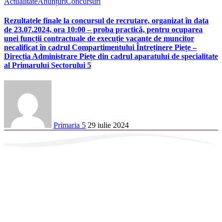
Actualitate
Anunțuri
Concursuri
Rezultatele finale la concursul de recrutare, organizat în data
de 23.07.2024, ora 10:00 – proba practică, pentru ocuparea
unei funcții contractuale de execuție vacante de muncitor
necalificat în cadrul Compartimentului Întreținere Piețe –
Direcția Administrare Piețe din cadrul aparatului de specialitate
al Primarului Sectorului 5
Primaria 5
29 iulie 2024