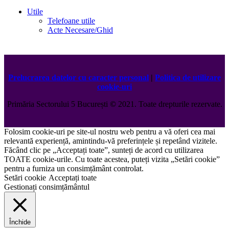
Utile
Telefoane utile
Acte Necesare/Ghid
Prelucrarea datelor cu caracter personal
|
Politica de utilizare
cookie-uri
Primăria Sectorului 5 București
©️
2021. Toate drepturile rezervate.
Folosim cookie-uri pe site-ul nostru web pentru a vă oferi cea mai
relevantă experiență, amintindu-vă preferințele și repetând vizitele.
Făcând clic pe „Acceptați toate”, sunteți de acord cu utilizarea
TOATE cookie-urile. Cu toate acestea, puteți vizita „Setări cookie”
pentru a furniza un consimțământ controlat.
Setări cookie
Acceptați toate
Gestionați consimțământul
Închide