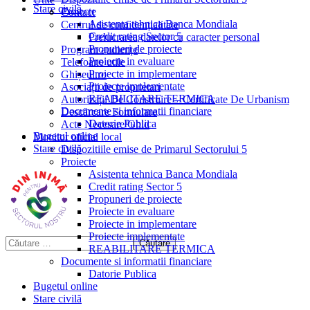
Stare civilă
Proiecte
Contact
Asistenta tehnica Banca Mondiala
Centrul de confidențialitate
Credit rating Sector 5
Prelucrarea datelor cu caracter personal
Propuneri de proiecte
Program audiențe
Proiecte in evaluare
Telefoane utile
Proiecte in implementare
Ghișeul.ro
Proiecte implementate
Asociații de proprietari
REABILITARE TERMICA
Autorizații De Construire – Certificate De Urbanism
Documente si informatii financiare
Descărcare Formulare
Datorie Publica
Acte Necesare/Ghid
Bugetul online
Monitor oficial local
Stare civilă
Dispozitiile emise de Primarul Sectorului 5
Proiecte
Asistenta tehnica Banca Mondiala
Credit rating Sector 5
Propuneri de proiecte
Proiecte in evaluare
Proiecte in implementare
Proiecte implementate
REABILITARE TERMICA
Documente si informatii financiare
Datorie Publica
Bugetul online
Stare civilă