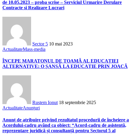
de 10.05.2023 – proba scrise – Serviciul Urmarire Derulare
Contracte si Realizare Lucrari
Sector 5
10 mai 2023
Actualitate
Mass-media
ÎNCEPE MARATONUL DE TOAMĂ AL EDUCAȚIEI
ALTERNATIVE: O ȘANSĂ LA EDUCAȚIE PRIN JOACĂ
Rustem Ionut
18 septembrie 2025
Actualitate
Anunțuri
Anunț de atribuire privind rezultatul procedurii de încheiere a
Acordului-cadru având ca obiect: “Acord-cadru de asistență,
reprezentare juridică și consultanță pentru Sectorul 5 al