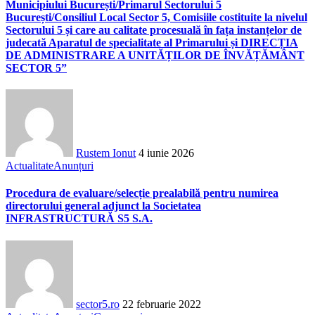
Municipiului București/Primarul Sectorului 5
București/Consiliul Local Sector 5, Comisiile costituite la nivelul
Sectorului 5 și care au calitate procesuală în fața instanțelor de
judecată Aparatul de specialitate al Primarului și DIRECȚIA
DE ADMINISTRARE A UNITĂȚILOR DE ÎNVĂȚĂMÂNT
SECTOR 5”
Rustem Ionut
4 iunie 2026
Actualitate
Anunțuri
Procedura de evaluare/selecție prealabilă pentru numirea
directorului general adjunct la Societatea
INFRASTRUCTURĂ S5 S.A.
sector5.ro
22 februarie 2022