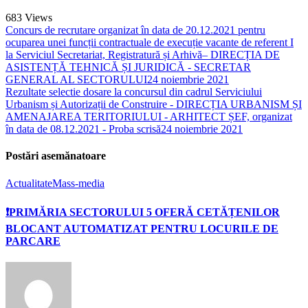
683
Views
Concurs de recrutare organizat în data de 20.12.2021 pentru
ocuparea unei funcții contractuale de execuție vacante de referent I
la Serviciul Secretariat, Registratură și Arhivă– DIRECȚIA DE
ASISTENȚĂ TEHNICĂ ȘI JURIDICĂ - SECRETAR
GENERAL AL SECTORULUI
24 noiembrie 2021
Rezultate selectie dosare la concursul din cadrul Serviciului
Urbanism și Autorizații de Construire - DIRECȚIA URBANISM ȘI
AMENAJAREA TERITORIULUI - ARHITECT ȘEF, organizat
în data de 08.12.2021 - Proba scrisă
24 noiembrie 2021
Postări asemănatoare
Actualitate
Mass-media
❗PRIMĂRIA SECTORULUI 5 OFERĂ CETĂȚENILOR
BLOCANT AUTOMATIZAT PENTRU LOCURILE DE
PARCARE