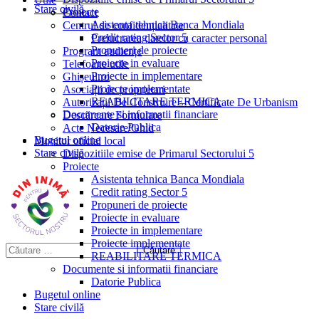
Stare civilă
Proiecte
Contact
Asistenta tehnica Banca Mondiala
Centrul de confidențialitate
Credit rating Sector 5
Prelucrarea datelor cu caracter personal
Propuneri de proiecte
Program audiențe
Proiecte in evaluare
Telefoane utile
Proiecte in implementare
Ghișeul.ro
Proiecte implementate
Asociații de proprietari
REABILITARE TERMICA
Autorizații De Construire – Certificate De Urbanism
Documente si informatii financiare
Descărcare Formulare
Datorie Publica
Acte Necesare/Ghid
Bugetul online
Monitor oficial local
Stare civilă
Dispozitiile emise de Primarul Sectorului 5
Proiecte
Asistenta tehnica Banca Mondiala
Credit rating Sector 5
Propuneri de proiecte
Proiecte in evaluare
Proiecte in implementare
Proiecte implementate
REABILITARE TERMICA
Documente si informatii financiare
Datorie Publica
Bugetul online
Stare civilă