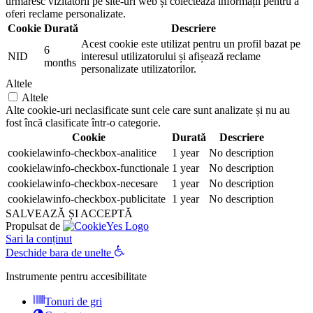
urmăresc vizitatorii pe site-uri web și colectează informații pentru a
oferi reclame personalizate.
Cookie
Durată
Descriere
Acest cookie este utilizat pentru un profil bazat pe
6
NID
interesul utilizatorului și afișează reclame
months
personalizate utilizatorilor.
Altele
Altele
Alte cookie-uri neclasificate sunt cele care sunt analizate și nu au
fost încă clasificate într-o categorie.
Cookie
Durată
Descriere
cookielawinfo-checkbox-analitice
1 year
No description
cookielawinfo-checkbox-functionale
1 year
No description
cookielawinfo-checkbox-necesare
1 year
No description
cookielawinfo-checkbox-publicitate
1 year
No description
SALVEAZĂ ȘI ACCEPTĂ
Propulsat de
Sari la conținut
Deschide bara de unelte
Instrumente pentru accesibilitate
Tonuri de gri