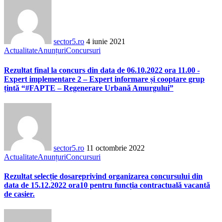
sector5.ro
4 iunie 2021
Actualitate
Anunțuri
Concursuri
Rezultat final la concurs din data de 06.10.2022 ora 11.00 -
Expert implementare 2 – Expert informare și cooptare grup
țintă “#FAPTE – Regenerare Urbană Amurgului”
sector5.ro
11 octombrie 2022
Actualitate
Anunțuri
Concursuri
Rezultat selecție dosareprivind organizarea concursului din
data de 15.12.2022 ora10 pentru funcția contractuală vacantă
de casier.