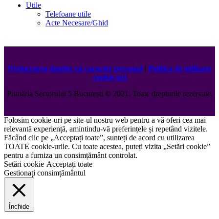
Utile
Telefoane utile
Acte Necesare/Ghid
Prelucrarea datelor cu caracter personal
|
Politica de utilizare
cookie-uri
Primăria Sectorului 5 București
©️
2021. Toate drepturile rezervate.
Folosim cookie-uri pe site-ul nostru web pentru a vă oferi cea mai
relevantă experiență, amintindu-vă preferințele și repetând vizitele.
Făcând clic pe „Acceptați toate”, sunteți de acord cu utilizarea
TOATE cookie-urile. Cu toate acestea, puteți vizita „Setări cookie”
pentru a furniza un consimțământ controlat.
Setări cookie
Acceptați toate
Gestionați consimțământul
Închide