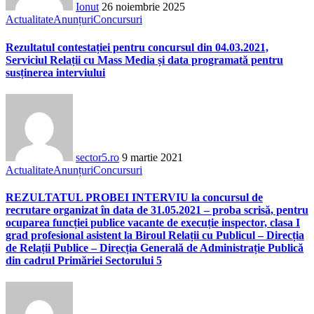
Ionut
26 noiembrie 2025
Actualitate
Anunțuri
Concursuri
Rezultatul contestației pentru concursul din 04.03.2021,
Serviciul Relații cu Mass Media și data programată pentru
susținerea interviului
sector5.ro
9 martie 2021
Actualitate
Anunțuri
Concursuri
REZULTATUL PROBEI INTERVIU la concursul de
recrutare organizat în data de 31.05.2021 – proba scrisă, pentru
ocuparea funcției publice vacante de execuție inspector, clasa I
grad profesional asistent la Biroul Relații cu Publicul – Direcția
de Relații Publice – Direcția Generală de Administrație Publică
din cadrul Primăriei Sectorului 5