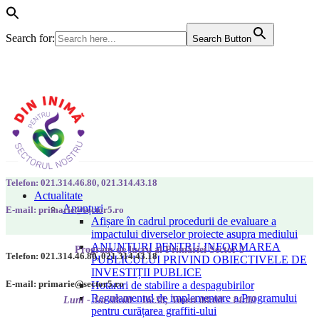
Search for:
Search Button
Telefon: 021.314.46.80, 021.314.43.18
Actualitate
Anunțuri
E-mail: primarie@sector5.ro
Afișare în cadrul procedurii de evaluare a
impactului diverselor proiecte asupra mediului
ANUNȚURI PENTRU INFORMAREA
Program de lucru al Primăriei Sector 5
Telefon: 021.314.46.80, 021.314.43.18
PUBLICULUI PRIVIND OBIECTIVELE DE
INVESTIȚII PUBLICE
E-mail: primarie@sector5.ro
Hotarari de stabilire a despagubirilor
Regulamentul de implementare a Programului
Luni - Joi 08:00 - 16:30; Vineri 08:00 - 14:00
pentru curățarea graffiti-ului