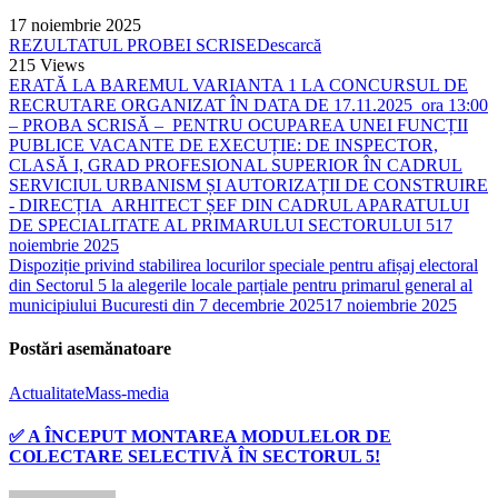
17 noiembrie 2025
REZULTATUL PROBEI SCRISE
Descarcă
215
Views
ERATĂ LA BAREMUL VARIANTA 1 LA CONCURSUL DE
RECRUTARE ORGANIZAT ÎN DATA DE 17.11.2025 ora 13:00
– PROBA SCRISĂ – PENTRU OCUPAREA UNEI FUNCȚII
PUBLICE VACANTE DE EXECUȚIE: DE INSPECTOR,
CLASĂ I, GRAD PROFESIONAL SUPERIOR ÎN CADRUL
SERVICIUL URBANISM ȘI AUTORIZAȚII DE CONSTRUIRE
- DIRECȚIA ARHITECT ȘEF DIN CADRUL APARATULUI
DE SPECIALITATE AL PRIMARULUI SECTORULUI 5
17
noiembrie 2025
Dispoziție privind stabilirea locurilor speciale pentru afișaj electoral
din Sectorul 5 la alegerile locale parțiale pentru primarul general al
municipiului Bucuresti din 7 decembrie 2025
17 noiembrie 2025
Postări asemănatoare
Actualitate
Mass-media
✅ A ÎNCEPUT MONTAREA MODULELOR DE
COLECTARE SELECTIVĂ ÎN SECTORUL 5!