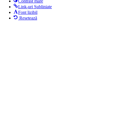
Contrast mare
Link-uri Subliniate
Font lizibil
Resetează