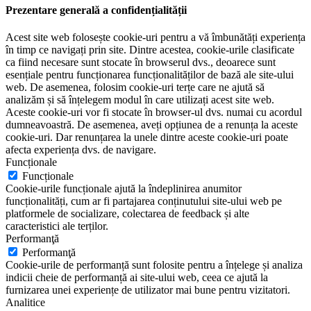
Prezentare generală a confidențialității
Acest site web folosește cookie-uri pentru a vă îmbunătăți experiența
în timp ce navigați prin site. Dintre acestea, cookie-urile clasificate
ca fiind necesare sunt stocate în browserul dvs., deoarece sunt
esențiale pentru funcționarea funcționalităților de bază ale site-ului
web. De asemenea, folosim cookie-uri terțe care ne ajută să
analizăm și să înțelegem modul în care utilizați acest site web.
Aceste cookie-uri vor fi stocate în browser-ul dvs. numai cu acordul
dumneavoastră. De asemenea, aveți opțiunea de a renunța la aceste
cookie-uri. Dar renunțarea la unele dintre aceste cookie-uri poate
afecta experiența dvs. de navigare.
Funcționale
Funcționale
Cookie-urile funcționale ajută la îndeplinirea anumitor
funcționalități, cum ar fi partajarea conținutului site-ului web pe
platformele de socializare, colectarea de feedback și alte
caracteristici ale terților.
Performanţă
Performanţă
Cookie-urile de performanță sunt folosite pentru a înțelege și analiza
indicii cheie de performanță ai site-ului web, ceea ce ajută la
furnizarea unei experiențe de utilizator mai bune pentru vizitatori.
Analitice