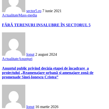
sector5.ro
7 iunie 2021
Actualitate
Mass-media
FĂRĂ TERENURI INSALUBRE ÎN SECTORUL 5
Ionut
2 august 2024
Actualitate
Anunțuri
Anunțul public privind decizia etapei de încadrare a
proiectului „Reamenajare urbană și amenajare zonă de
promenade Sinei-Ionescu Cristea”
Ionut
16 martie 2026