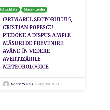
Actualitate
Mass-media
Afișare î
impactul
❗PRIMARUL SECTORULUI 5,
Anunțur
CRISTIAN POPESCU
PV a
PIEDONE A DISPUS AMPLE
Met
MĂSURI DE PREVENIRE,
AVÂND ÎN VEDERE
AVERTIZĂRILE
S
METEOROLOGICE
Sector5.ro
5 august 2021