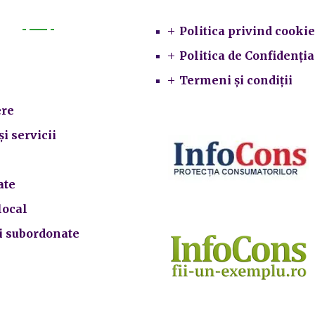
Politica privind cookie
Primarie
Politica de Confidenția
Termeni și condiții
re
și servicii
ate
local
ii subordonate