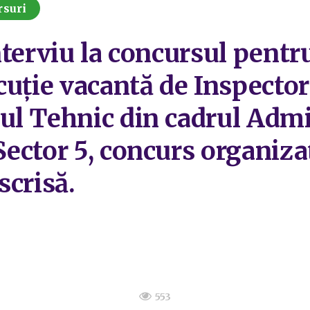
rsuri
nterviu la concursul pentr
uție vacantă de Inspector 
l Tehnic din cadrul Admi
ector 5, concurs organizat
scrisă.
553