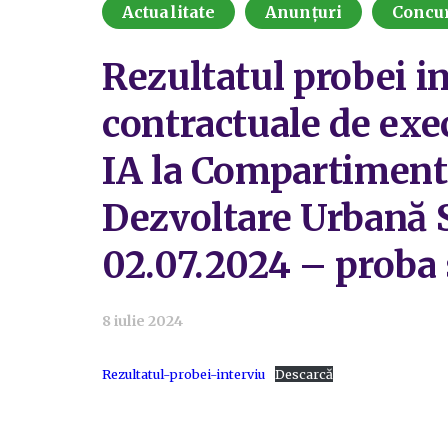
Actualitate
Anunțuri
Concu
Rezultatul probei i
contractuale de exec
IA la Compartimentu
Dezvoltare Urbană S
02.07.2024 – proba 
8 iulie 2024
Rezultatul-probei-interviu
Descarcă