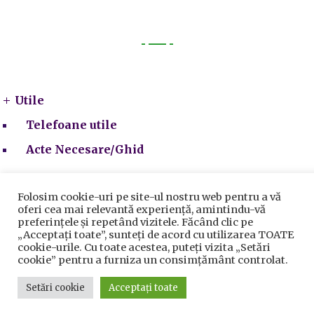
Utile
Utile
Telefoane utile
Acte Necesare/Ghid
Folosim cookie-uri pe site-ul nostru web pentru a vă
oferi cea mai relevantă experiență, amintindu-vă
preferințele și repetând vizitele. Făcând clic pe
„Acceptați toate”, sunteți de acord cu utilizarea TOATE
cookie-urile. Cu toate acestea, puteți vizita „Setări
cookie” pentru a furniza un consimțământ controlat.
Prelucrarea datelor cu caracter personal
|
Politica de
utilizare cookie-uri
Primăria Sectorului 5 București
©️
2021. Toate drepturile
Setări cookie
Acceptați toate
rezervate.