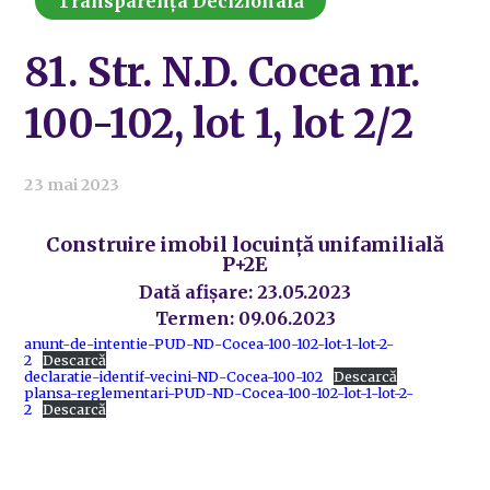
Transparența Decizională
81. Str. N.D. Cocea nr.
100-102, lot 1, lot 2/2
23 mai 2023
Construire imobil locuință unifamilială
P+2E
Dată afișare: 23.05.2023
Termen: 09.06.2023
anunt-de-intentie-PUD-ND-Cocea-100-102-lot-1-lot-2-
2
Descarcă
declaratie-identif-vecini-ND-Cocea-100-102
Descarcă
plansa-reglementari-PUD-ND-Cocea-100-102-lot-1-lot-2-
2
Descarcă