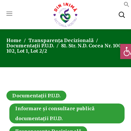
Home
Transparența Decizională
Deschi
Documentații P.U.D.
81. Str. N.D. Cocea Nr. 100-
102, Lot 1, Lot 2/2
Documentații P.U.D.
Informare și consultare publică
documentații P.U.D.