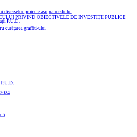
ui diverselor proiecte asupra mediului
LUI PRIVIND OBIECTIVELE DE INVESTIȚII PUBLICE
ații P.U.D.
i
 curățarea graffiti-ului
i P.U.D.
0-2024
r 5