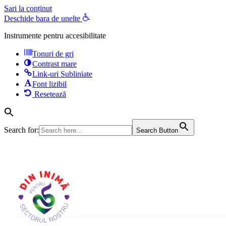
Sari la conținut
Deschide bara de unelte
Instrumente pentru accesibilitate
Tonuri de gri
Contrast mare
Link-uri Subliniate
Font lizibil
Resetează
Search for:
Search Button