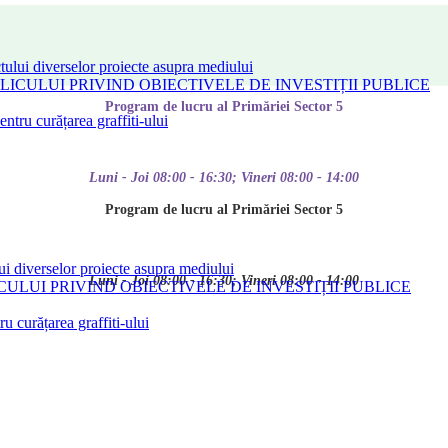
tului diverselor proiecte asupra mediului
CULUI PRIVIND OBIECTIVELE DE INVESTIȚII PUBLICE
Program de lucru al Primăriei Sector 5
tru curățarea graffiti-ului
Luni - Joi 08:00 - 16:30; Vineri 08:00 - 14:00
Program de lucru al Primăriei Sector 5
ui diverselor proiecte asupra mediului
Luni - Joi 08:00 - 16:30; Vineri 08:00 - 14:00
LUI PRIVIND OBIECTIVELE DE INVESTIȚII PUBLICE
 curățarea graffiti-ului