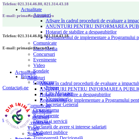
Telefon: 021.314.46.80, 021.314.43.18
Actualitate
Anunțuri
E-mail: primarie@sector5.ro
Afișare în cadrul procedurii de evaluare a impac
ANUNȚURI PENTRU INFORMAREA PUBLI
Hotarari de stabilire a despagubirilor
Telefon: 021.314.46.80, 021.314.43.18
Regulamentul de implementare a Programului pen
Comunicate
E-mail: primarie@sector5.ro
Mass-Media
Concursuri
Evenimente
Video
Sondaje
Actualitate
Primărie
Anunțuri
Conducere
Afișare în cadrul procedurii de evaluare a impactul
Primar
Contactați-ne
ANUNȚURI PENTRU INFORMAREA PUBLICU
City Manager
Hotarari de stabilire a despagubirilor
Viceprimari
Regulamentul de implementare a Programului pentru
Secretar General
Comunicate
Organigrama
Mass-Media
Regulamente
Concursuri
Contactați-ne
Direcții și servicii
Evenimente
Declarații de avere și interese salariați
Video
Dezbateri publice
Sondaje
Transparență Decizională