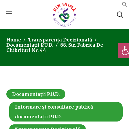
Home
Transparența Decizională
Deschi
Documentații P.U.D.
88. Str. Fabrica De
Chibrituri Nr. 44
Documentații P.U.D.
Informare și consultare publică
documentații P.U.D.