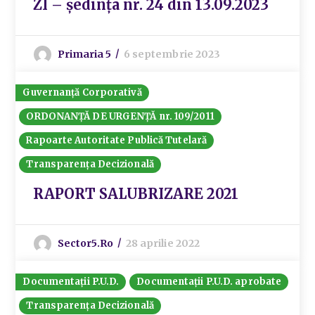
ZI – ședința nr. 24 din 13.09.2023
Primaria 5
6 septembrie 2023
Guvernanță Corporativă
ORDONANȚĂ DE URGENȚĂ nr. 109/2011
Rapoarte Autoritate Publică Tutelară
Transparența Decizională
RAPORT SALUBRIZARE 2021
Sector5.ro
28 aprilie 2022
Documentații P.U.D.
Documentații P.U.D. aprobate
Transparența Decizională