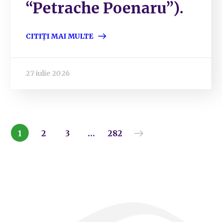
“Petrache Poenaru”).
CITIȚI MAI MULTE
27 iulie 2026
1
2
3
…
282