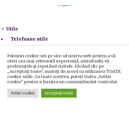
Utile
Utile
Telefoane utile
Acte Necesare/Ghid
Folosim cookie-uri pe site-ul nostru web pentru a vă
oferi cea mai relevantă experiență, amintindu-vă
preferințele și repetând vizitele. Făcând clic pe
„Acceptați toate”, sunteți de acord cu utilizarea TOATE
cookie-urile. Cu toate acestea, puteți vizita „Setări
cookie” pentru a furniza un consimțământ controlat.
Setări cookie
Acceptați toate
Prelucrarea datelor cu caracter personal
|
Politica de