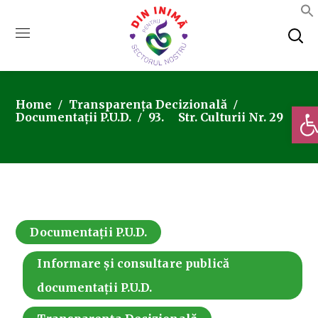
Home
Transparența Decizională
Deschi
Documentații P.U.D.
93. Str. Culturii Nr. 29
Documentații P.U.D.
Informare și consultare publică
documentații P.U.D.