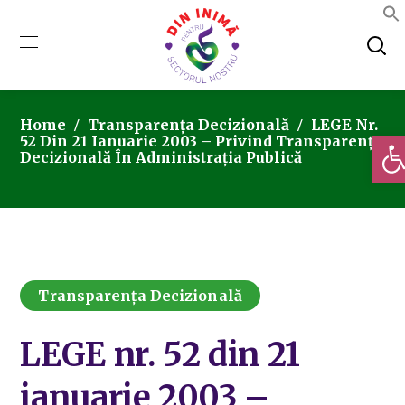
Home
Transparența Decizională
LEGE Nr.
Deschi
52 Din 21 Ianuarie 2003 – Privind Transparența
Decizională În Administrația Publică
Transparența Decizională
LEGE nr. 52 din 21
ianuarie 2003 –