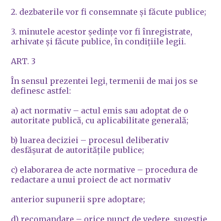
2. dezbaterile vor fi consemnate şi făcute publice;
3. minutele acestor şedinţe vor fi înregistrate,
arhivate şi făcute publice, în condiţiile legii.
ART. 3
În sensul prezentei legi, termenii de mai jos se
definesc astfel:
a) act normativ – actul emis sau adoptat de o
autoritate publică, cu aplicabilitate generală;
b) luarea deciziei – procesul deliberativ
desfăşurat de autorităţile publice;
c) elaborarea de acte normative – procedura de
redactare a unui proiect de act normativ
anterior supunerii spre adoptare;
d) recomandare – orice punct de vedere, sugestie,