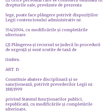
(1) Orice persoană care se consideră vătămată în
drepturile sale, prevăzute de prezenta
lege, poate face plângere potrivit dispoziţiilor
Legii contenciosului administrativ nr.
554/2004, cu modificările şi completările
ulterioare.
(2) Plângerea şi recursul se judecă în procedură
de urgenţă şi sunt scutite de taxă de
timbru.
ART. 15
Constituie abatere disciplinară şi se
sancţionează, potrivit prevederilor Legii nr.
188/1999
privind Statutul funcţionarilor publici,
republicată, cu modificările şi completările
ulterioare,