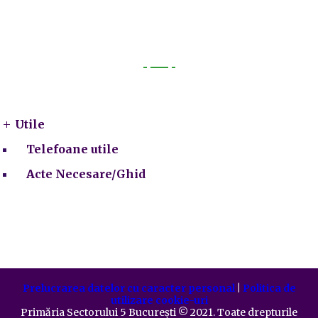
Utile
Utile
Telefoane utile
Acte Necesare/Ghid
Prelucrarea datelor cu caracter personal
|
Politica de
utilizare cookie-uri
Primăria Sectorului 5 București
©️
2021. Toate drepturile