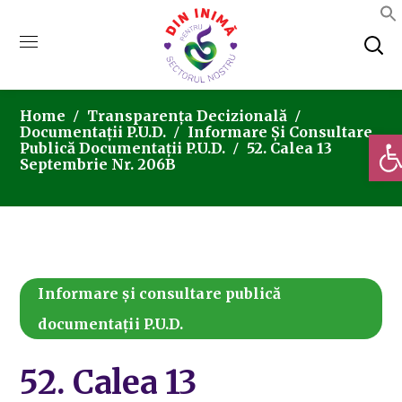
Home
Transparența Decizională
Documentații P.U.D.
Informare Și Consultare
Deschi
Publică Documentații P.U.D.
52. Calea 13
Septembrie Nr. 206B
Informare și consultare publică
documentații P.U.D.
52. Calea 13