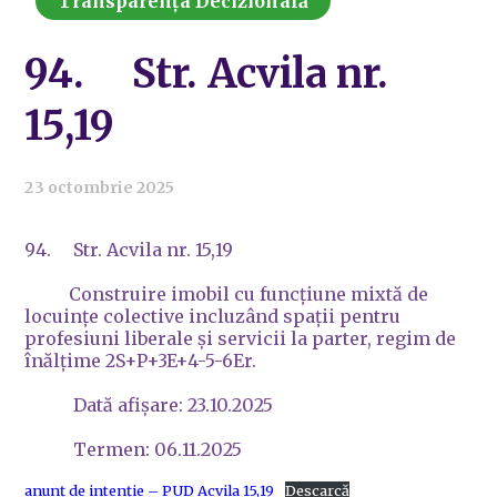
Transparența Decizională
94. Str. Acvila nr.
15,19
23 octombrie 2025
94. Str. Acvila nr. 15,19
Construire imobil cu funcțiune mixtă de
locuințe colective incluzând spații pentru
profesiuni liberale și servicii la parter, regim de
înălțime 2S+P+3E+4-5-6Er.
Dată afișare: 23.10.2025
Termen: 06.11.2025
anunț de intenție – PUD Acvila 15,19
Descarcă