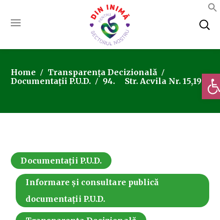
Home
Transparența Decizională
Deschi
Documentații P.U.D.
94. Str. Acvila Nr. 15,19
Documentații P.U.D.
Informare și consultare publică
documentații P.U.D.