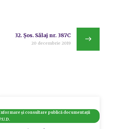
32. Șos. Sălaj nr. 387C
20 decembrie 2019
Informare și consultare publică documentații
Informar
P.U.D.
P.U.D.