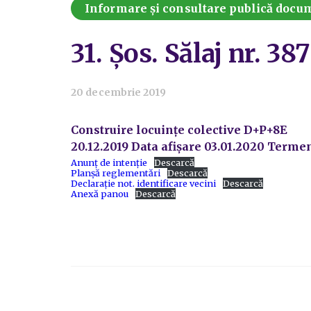
Informare și consultare publică docume
31. Șos. Sălaj nr. 38
20 decembrie 2019
Construire locuințe colective D+P+8E
20.12.2019 Data afișare 03.01.2020 Terme
Anunț de intenție
Descarcă
Planșă reglementări
Descarcă
Declarație not. identificare vecini
Descarcă
Anexă panou
Descarcă