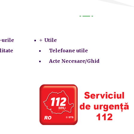
Utile
-urile
Utile
litate
Telefoane utile
Acte Necesare/Ghid