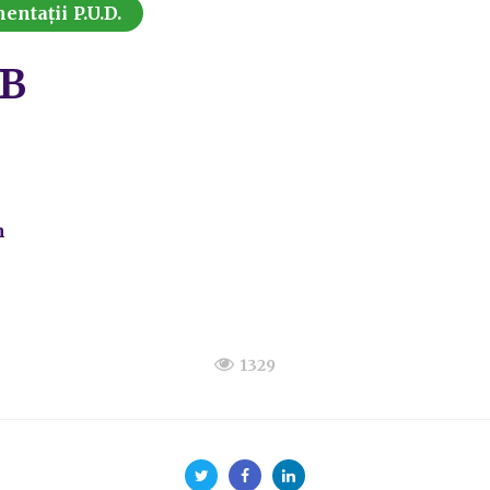
ntații P.U.D.
7B
n
1329