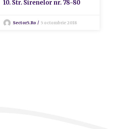
18. 
10. Str. Sirenelor nr. 78-80
51-59
Sector5.ro
5 octombrie 2018
S