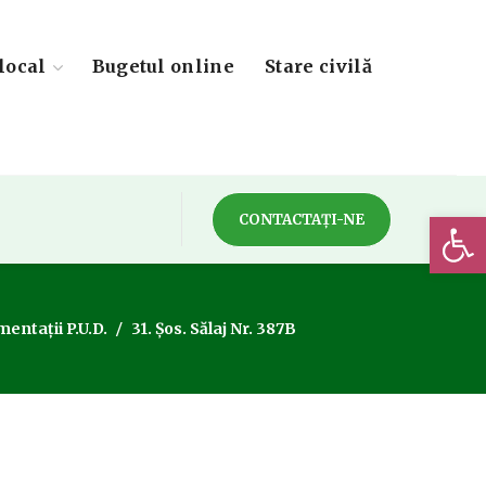
local
Bugetul online
Stare civilă
Deschide 
CONTACTAȚI-NE
entații P.U.D.
31. Șos. Sălaj Nr. 387B