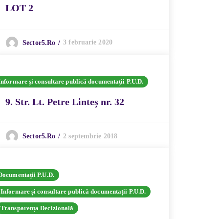
LOT 2
3 februarie 2020
Sector5.ro
Informare și consultare publică documentații P.U.D.
9. Str. Lt. Petre Linteș nr. 32
2 septembrie 2018
Sector5.ro
Documentații P.U.D.
Informare și consultare publică documentații P.U.D.
Transparența Decizională