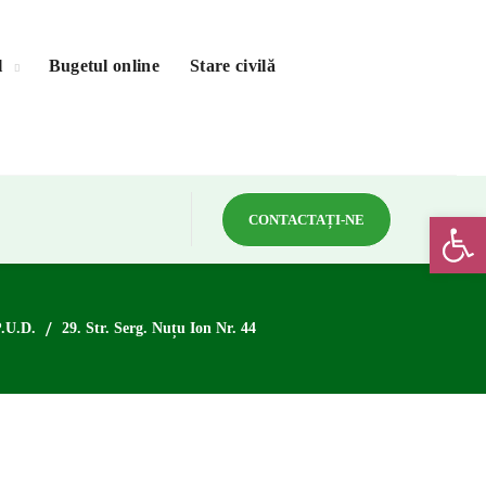
l
Bugetul online
Stare civilă
Deschide bar
CONTACTAȚI-NE
P.U.D.
29. Str. Serg. Nuțu Ion Nr. 44