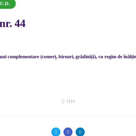
.U.D.
nr. 44
țiuni complementare (comerț, birouri, grădiniță), cu regim de înă
1114