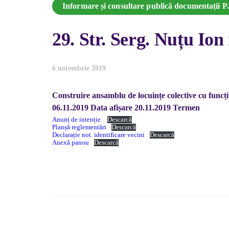
Informare și consultare publică documentații P
29. Str. Serg. Nuțu Ion 
6 noiembrie 2019
Construire ansamblu de locuințe colective cu func
06.11.2019 Data afișare 20.11.2019 Termen
Anunț de intenție
Descarcă
Planșă reglementări
Descarcă
Declarație not. identificare vecini
Descarcă
Anexă panou
Descarcă