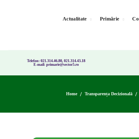
Actualitate
Primărie
Con
Telefon: 021.314.46.80, 021.314.43.18
E-mail: primarie@sector5.ro
Home
Transparența Decizională