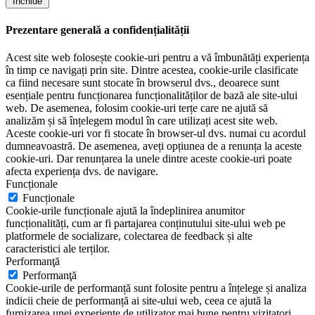
Închide
Prezentare generală a confidențialității
Acest site web folosește cookie-uri pentru a vă îmbunătăți experiența
în timp ce navigați prin site. Dintre acestea, cookie-urile clasificate
ca fiind necesare sunt stocate în browserul dvs., deoarece sunt
esențiale pentru funcționarea funcționalităților de bază ale site-ului
web. De asemenea, folosim cookie-uri terțe care ne ajută să
analizăm și să înțelegem modul în care utilizați acest site web.
Aceste cookie-uri vor fi stocate în browser-ul dvs. numai cu acordul
dumneavoastră. De asemenea, aveți opțiunea de a renunța la aceste
cookie-uri. Dar renunțarea la unele dintre aceste cookie-uri poate
afecta experiența dvs. de navigare.
Funcționale
Funcționale
Cookie-urile funcționale ajută la îndeplinirea anumitor
funcționalități, cum ar fi partajarea conținutului site-ului web pe
platformele de socializare, colectarea de feedback și alte
caracteristici ale terților.
Performanţă
Performanţă
Cookie-urile de performanță sunt folosite pentru a înțelege și analiza
indicii cheie de performanță ai site-ului web, ceea ce ajută la
furnizarea unei experiențe de utilizator mai bune pentru vizitatori.