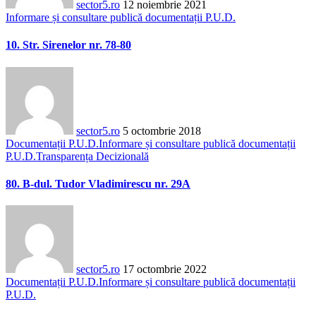
sector5.ro
12 noiembrie 2021
Informare și consultare publică documentații P.U.D.
10. Str. Sirenelor nr. 78-80
sector5.ro
5 octombrie 2018
Documentații P.U.D.
Informare și consultare publică documentații
P.U.D.
Transparența Decizională
80. B-dul. Tudor Vladimirescu nr. 29A
sector5.ro
17 octombrie 2022
Documentații P.U.D.
Informare și consultare publică documentații
P.U.D.