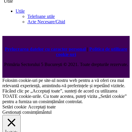
Utile
Utile
Telefoane utile
Acte Necesare/Ghid
Prelucrarea datelor cu caracter personal
|
Politica de utilizare
cookie-uri
Primăria Sectorului 5 București
©️
2021. Toate drepturile rezervate.
Folosim cookie-uri pe site-ul nostru web pentru a vă oferi cea mai
relevantă experiență, amintindu-vă preferințele și repetând vizitele.
Făcând clic pe „Acceptați toate”, sunteți de acord cu utilizarea
TOATE cookie-urile. Cu toate acestea, puteți vizita „Setări cookie”
pentru a furniza un consimțământ controlat.
Setări cookie
Acceptați toate
Gestionați consimțământul