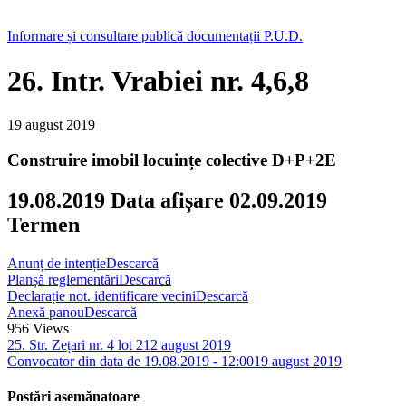
Informare și consultare publică documentații P.U.D.
26. Intr. Vrabiei nr. 4,6,8
19 august 2019
Construire imobil locuințe colective D+P+2E
19.08.2019 Data afișare 02.09.2019
Termen
Anunț de intenție
Descarcă
Planșă reglementări
Descarcă
Declarație not. identificare vecini
Descarcă
Anexă panou
Descarcă
956
Views
25. Str. Zețari nr. 4 lot 2
12 august 2019
Convocator din data de 19.08.2019 - 12:00
19 august 2019
Postări asemănatoare