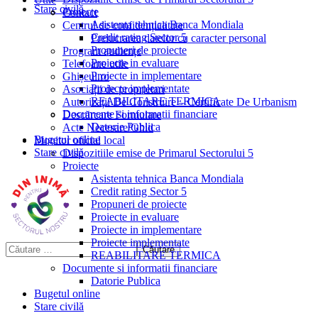
Stare civilă
Proiecte
Contact
Asistenta tehnica Banca Mondiala
Centrul de confidențialitate
Credit rating Sector 5
Prelucrarea datelor cu caracter personal
Propuneri de proiecte
Program audiențe
Proiecte in evaluare
Telefoane utile
Proiecte in implementare
Ghișeul.ro
Proiecte implementate
Asociații de proprietari
REABILITARE TERMICA
Autorizații De Construire – Certificate De Urbanism
Documente si informatii financiare
Descărcare Formulare
Datorie Publica
Acte Necesare/Ghid
Bugetul online
Monitor oficial local
Stare civilă
Dispozitiile emise de Primarul Sectorului 5
Proiecte
Asistenta tehnica Banca Mondiala
Credit rating Sector 5
Propuneri de proiecte
Proiecte in evaluare
Proiecte in implementare
Proiecte implementate
REABILITARE TERMICA
Documente si informatii financiare
Datorie Publica
Bugetul online
Stare civilă