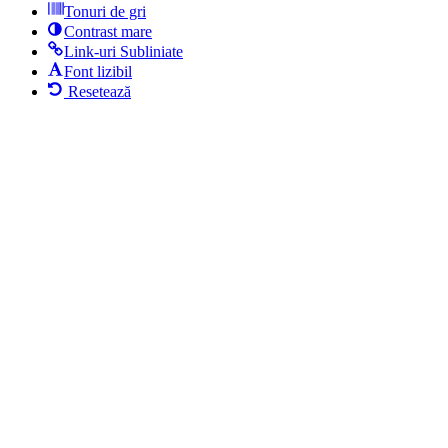
Tonuri de gri
Contrast mare
Link-uri Subliniate
Font lizibil
Resetează