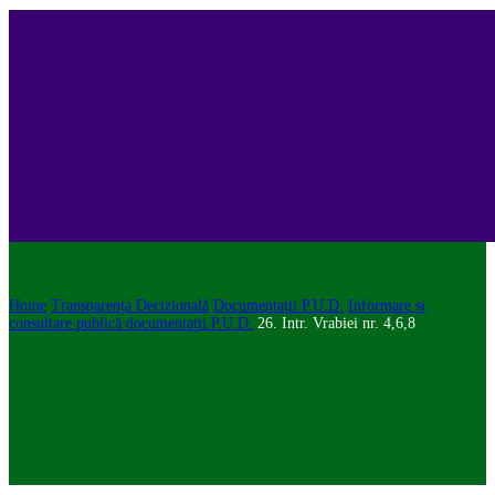
Home
Transparența Decizională
Documentații P.U.D.
Informare și
consultare publică documentații P.U.D.
26. Intr. Vrabiei nr. 4,6,8