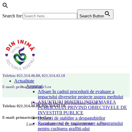
Search for:
Search Button
Telefon: 021.314.46.80, 021.314.43.18
Actualitate
Anunțuri
E-mail: primarie@sector5.ro
Afișare în cadrul procedurii de evaluare a
impactului diverselor proiecte asupra mediului
ANUNȚURI PENTRU INFORMAREA
Program de lucru al Primăriei Sector 5
Telefon: 021.314.46.80, 021.314.43.18
PUBLICULUI PRIVIND OBIECTIVELE DE
INVESTIȚII PUBLICE
E-mail: primarie@sector5.ro
Hotarari de stabilire a despagubirilor
Regulamentul de implementare a Programului
Luni - Joi 08:00 - 16:30; Vineri 08:00 - 14:00
pentru curățarea graffiti-ului