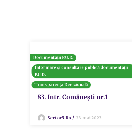
Documentații P.U.D.
Informare și consultare publică documentații
P.U.D.
Transparența Decizională
83. Intr. Comănești nr.1
Sector5.ro
23 mai 2023