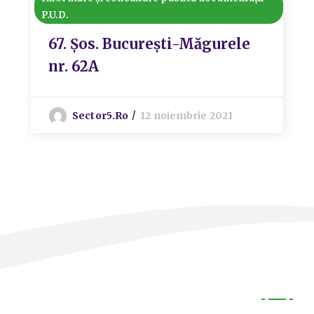
P.U.D.
67. Șos. București-Măgurele
nr. 62A
Sector5.ro
12 noiembrie 2021