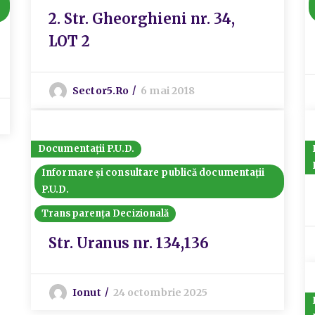
2. Str. Gheorghieni nr. 34,
LOT 2
Sector5.ro
6 mai 2018
Documentații P.U.D.
Informare și consultare publică documentații
P.U.D.
Transparența Decizională
Str. Uranus nr. 134,136
Ionut
24 octombrie 2025