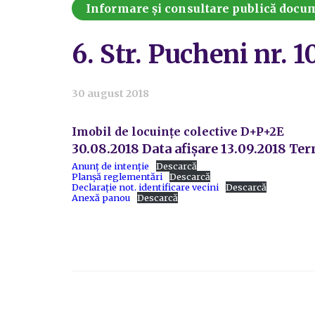
Informare și consultare publică docume
6. Str. Pucheni nr. 1
30 august 2018
Imobil de locuințe colective D+P+2E
30.08.2018 Data afișare 13.09.2018 Te
Anunț de intenție
Descarcă
Planșă reglementări
Descarcă
Declarație not. identificare vecini
Descarcă
Anexă panou
Descarcă