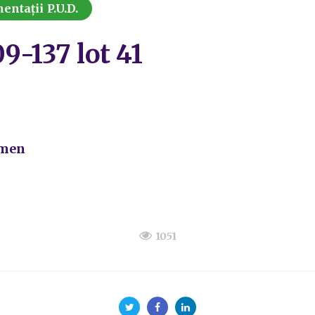
ntații P.U.D.
09-137 lot 41
rmen
1051