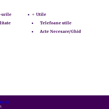
Utile
-urile
Utile
litate
Telefoane utile
Acte Necesare/Ghid
ie-uri
e.