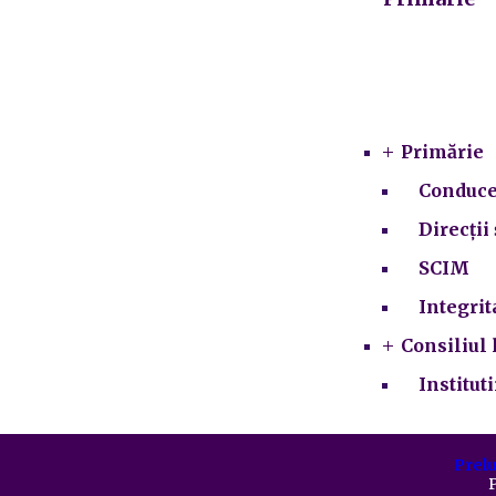
Primărie
Conduce
Direcții 
SCIM
Integrit
Consiliul 
Institut
Prelu
P