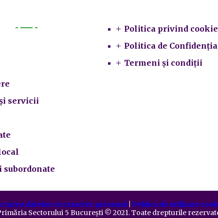
Legal
Politica privind cookie
Primarie
Politica de Confidenția
Termeni și condiții
re
și servicii
ate
local
ii subordonate
crarea datelor cu caracter personal
|
Politica de utilizare cook
rimăria Sectorului 5 București
©️
2021. Toate drepturile rezervat