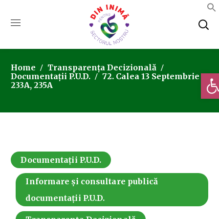
Home
Transparența Decizională
Deschi
Documentații P.U.D.
72. Calea 13 Septembrie
233A, 235A
Documentații P.U.D.
Informare și consultare publică
documentații P.U.D.