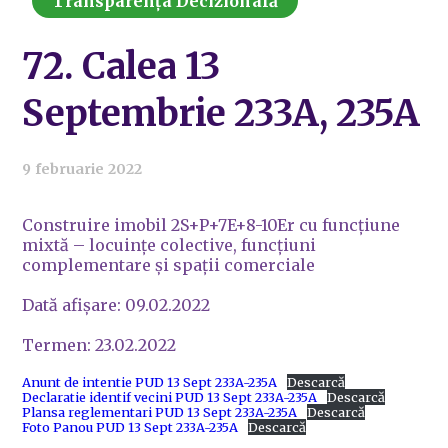
Transparența Decizională
72. Calea 13
Septembrie 233A, 235A
9 februarie 2022
Construire imobil 2S+P+7E+8-10Er cu funcțiune
mixtă – locuințe colective, funcțiuni
complementare și spații comerciale
Dată afișare: 09.02.2022
Termen: 23.02.2022
Anunt de intentie PUD 13 Sept 233A-235A
Descarcă
Declaratie identif vecini PUD 13 Sept 233A-235A
Descarcă
Plansa reglementari PUD 13 Sept 233A-235A
Descarcă
Foto Panou PUD 13 Sept 233A-235A
Descarcă