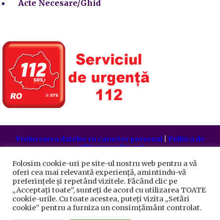
Acte Necesare/Ghid
Prelucrarea datelor cu caracter personal
|
Politica de
utilizare cookie-uri
Primăria Sectorului 5 București
©️
2021. Toate drepturile
Folosim cookie-uri pe site-ul nostru web pentru a vă
rezervate.
oferi cea mai relevantă experiență, amintindu-vă
preferințele și repetând vizitele. Făcând clic pe
„Acceptați toate”, sunteți de acord cu utilizarea TOATE
cookie-urile. Cu toate acestea, puteți vizita „Setări
cookie” pentru a furniza un consimțământ controlat.