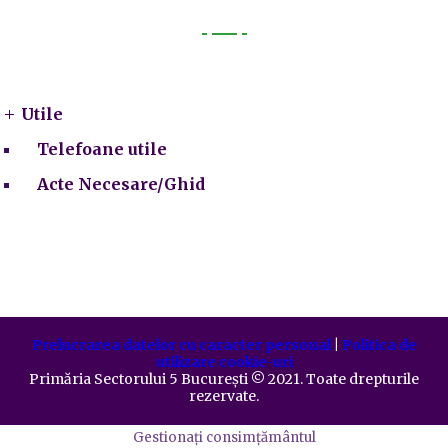
Utile
Utile
Telefoane utile
Acte Necesare/Ghid
Prelucrarea datelor cu caracter personal
|
Politica de
utilizare cookie-uri
Primăria Sectorului 5 București
©️
2021. Toate drepturile
rezervate.
Gestionați consimțământul