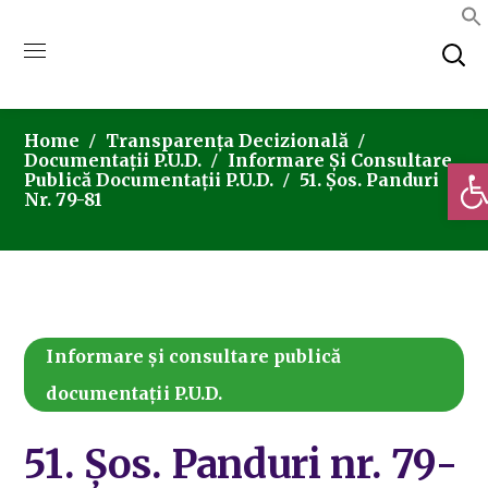
Home
Transparența Decizională
Documentații P.U.D.
Informare Și Consultare
Deschi
Publică Documentații P.U.D.
51. Șos. Panduri
Nr. 79-81
Informare și consultare publică
documentații P.U.D.
51. Șos. Panduri nr. 79-