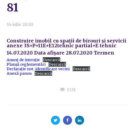
81
14 iulie 2020
Construire imobil cu spații de birouri și servicii
anexe 3S+P+11E+E12tehnic partial+E tehnic
14.07.2020 Data afișare 28.07.2020 Termen
Anunț de intenție
Descarcă
Planșă reglementări
Descarcă
Declarație not. identificare vecini
Descarcă
Anexă panou
Descarcă
1331