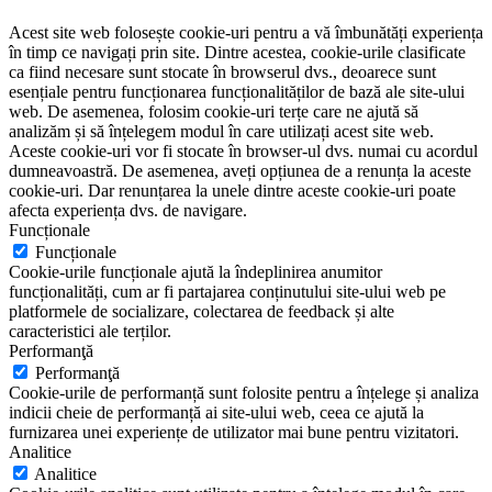
Acest site web folosește cookie-uri pentru a vă îmbunătăți experiența
în timp ce navigați prin site. Dintre acestea, cookie-urile clasificate
ca fiind necesare sunt stocate în browserul dvs., deoarece sunt
esențiale pentru funcționarea funcționalităților de bază ale site-ului
web. De asemenea, folosim cookie-uri terțe care ne ajută să
analizăm și să înțelegem modul în care utilizați acest site web.
Aceste cookie-uri vor fi stocate în browser-ul dvs. numai cu acordul
dumneavoastră. De asemenea, aveți opțiunea de a renunța la aceste
cookie-uri. Dar renunțarea la unele dintre aceste cookie-uri poate
afecta experiența dvs. de navigare.
Funcționale
Funcționale
Cookie-urile funcționale ajută la îndeplinirea anumitor
funcționalități, cum ar fi partajarea conținutului site-ului web pe
platformele de socializare, colectarea de feedback și alte
caracteristici ale terților.
Performanţă
Performanţă
Cookie-urile de performanță sunt folosite pentru a înțelege și analiza
indicii cheie de performanță ai site-ului web, ceea ce ajută la
furnizarea unei experiențe de utilizator mai bune pentru vizitatori.
Analitice
Analitice