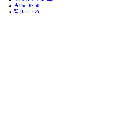
Font lizibil
Resetează