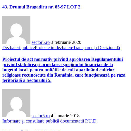
43. Drumul Bragadiru nr. 85-97 LOT 2
sector5.ro
3 februarie 2020
Dezbateri publice
Proiecte in dezbatere
Transparența Decizională
Proiectul de act normativ privind aprobarea Regulamentului
privind stabilirea și acordarea sprijinului financiar de la
bugetul local, pentru unitățile de cult aparținând cultelor
religioase recunoscute din România, care funcționează pe raza
teritorială a Sectorului 5.
sector5.ro
4 ianuarie 2018
Informare și consultare publică documentații P.U.D.