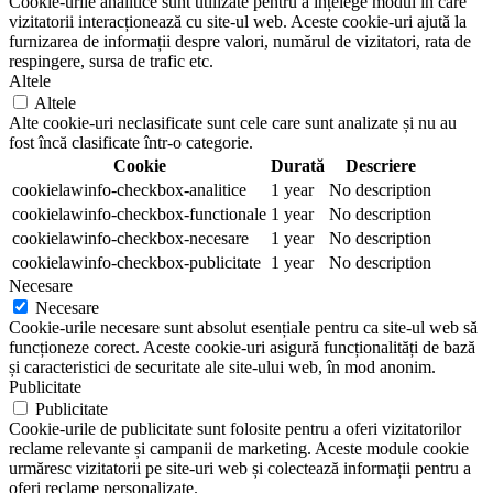
Cookie-urile analitice sunt utilizate pentru a înțelege modul în care
vizitatorii interacționează cu site-ul web. Aceste cookie-uri ajută la
furnizarea de informații despre valori, numărul de vizitatori, rata de
respingere, sursa de trafic etc.
Altele
Altele
Alte cookie-uri neclasificate sunt cele care sunt analizate și nu au
fost încă clasificate într-o categorie.
Cookie
Durată
Descriere
cookielawinfo-checkbox-analitice
1 year
No description
cookielawinfo-checkbox-functionale
1 year
No description
cookielawinfo-checkbox-necesare
1 year
No description
cookielawinfo-checkbox-publicitate
1 year
No description
Necesare
Necesare
Cookie-urile necesare sunt absolut esențiale pentru ca site-ul web să
funcționeze corect. Aceste cookie-uri asigură funcționalități de bază
și caracteristici de securitate ale site-ului web, în mod anonim.
Publicitate
Publicitate
Cookie-urile de publicitate sunt folosite pentru a oferi vizitatorilor
reclame relevante și campanii de marketing. Aceste module cookie
urmăresc vizitatorii pe site-uri web și colectează informații pentru a
oferi reclame personalizate.