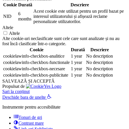
Cookie
Durată
Descriere
Acest cookie este utilizat pentru un profil bazat pe
6
NID
interesul utilizatorului și afișează reclame
months
personalizate utilizatorilor.
Altele
Altele
Alte cookie-uri neclasificate sunt cele care sunt analizate și nu au
fost încă clasificate într-o categorie.
Cookie
Durată
Descriere
cookielawinfo-checkbox-analitice
1 year
No description
cookielawinfo-checkbox-functionale
1 year
No description
cookielawinfo-checkbox-necesare
1 year
No description
cookielawinfo-checkbox-publicitate
1 year
No description
SALVEAZĂ ȘI ACCEPTĂ
Propulsat de
Sari la conținut
Deschide bara de unelte
Instrumente pentru accesibilitate
Tonuri de gri
Contrast mare
Link-uri Subliniate