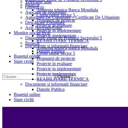
Telefoane utile
Proiecte
Ghișeul.ro
Asistenta tehnica Banca Mondiala
Asociații de proprietari
Credit rating Sector 5
Autorizații De Construire – Certificate De Urbanism
Propuneri de proiecte
Descărcare Formulare
Proiecte in evaluare
Acte Necesare/Ghid
Proiecte in implementare
Monitor oficial local
Proiecte implementate
Dispozitiile emise de Primarul Sectorului 5
REABILITARE TERMICA
Proiecte
Documente si informatii financiare
Asistenta tehnica Banca Mondiala
Datorie Publica
Credit rating Sector 5
Bugetul online
Propuneri de proiecte
Stare civilă
Proiecte in evaluare
Proiecte in implementare
Proiecte implementate
REABILITARE TERMICA
Documente si informatii financiare
Datorie Publica
Bugetul online
Stare civilă