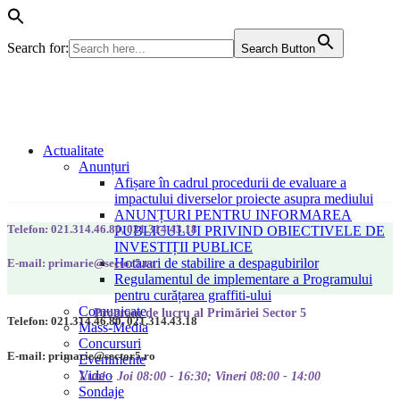
Search for:
Search Button
Actualitate
Anunțuri
Afișare în cadrul procedurii de evaluare a
impactului diverselor proiecte asupra mediului
ANUNȚURI PENTRU INFORMAREA
Telefon: 021.314.46.80, 021.314.43.18
PUBLICULUI PRIVIND OBIECTIVELE DE
INVESTIȚII PUBLICE
Hotarari de stabilire a despagubirilor
E-mail: primarie@sector5.ro
Regulamentul de implementare a Programului
pentru curățarea graffiti-ului
Comunicate
Program de lucru al Primăriei Sector 5
Telefon: 021.314.46.80, 021.314.43.18
Mass-Media
Concursuri
E-mail: primarie@sector5.ro
Evenimente
Video
Luni - Joi 08:00 - 16:30; Vineri 08:00 - 14:00
Sondaje