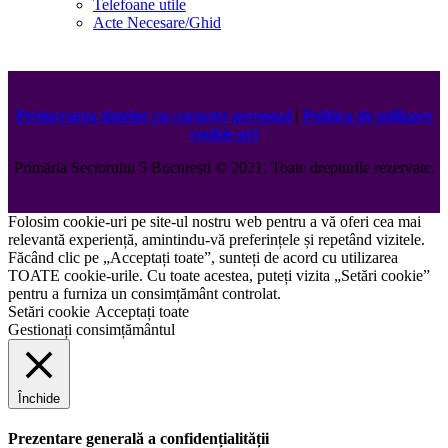
Telefoane utile
Acte Necesare/Ghid
Prelucrarea datelor cu caracter personal
|
Politica de utilizare
cookie-uri
Primăria Sectorului 5 București
©️
2021. Toate drepturile rezervate.
Folosim cookie-uri pe site-ul nostru web pentru a vă oferi cea mai
relevantă experiență, amintindu-vă preferințele și repetând vizitele.
Făcând clic pe „Acceptați toate”, sunteți de acord cu utilizarea
TOATE cookie-urile. Cu toate acestea, puteți vizita „Setări cookie”
pentru a furniza un consimțământ controlat.
Setări cookie
Acceptați toate
Gestionați consimțământul
Închide
Prezentare generală a confidențialității