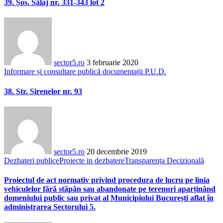
39. Șos. Sălaj nr. 331-343 lot 2
sector5.ro
3 februarie 2020
Informare și consultare publică documentații P.U.D.
38. Str. Sirenelor nr. 93
sector5.ro
20 decembrie 2019
Dezbateri publice
Proiecte in dezbatere
Transparența Decizională
Proiectul de act normativ privind procedura de lucru pe linia
vehiculelor fără stăpân sau abandonate pe terenuri aparținând
domeniului public sau privat al Municipiului București aflat în
administrarea Sectorului 5.