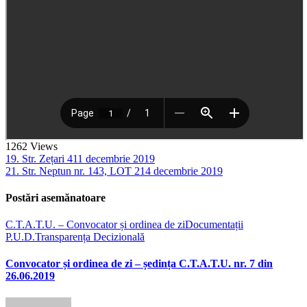
1262
Views
19. Str. Zețari 4
11 decembrie 2019
21. Str. Neptun nr. 143, LOT 2
14 decembrie 2019
Postări asemănatoare
C.T.A.T.U. – Convocator și ordinea de zi
Documentații
P.U.D.
Transparența Decizională
Convocator și ordinea de zi – ședința C.T.A.T.U. nr. 7 din
26.06.2019