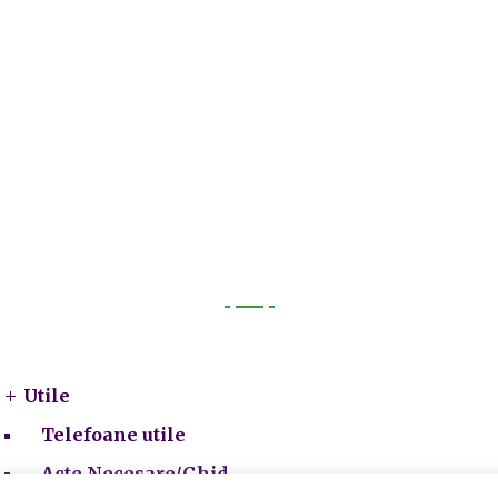
Utile
Utile
Telefoane utile
Acte Necesare/Ghid