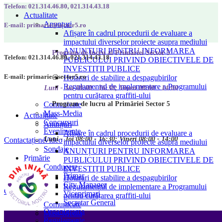
Telefon: 021.314.46.80, 021.314.43.18
Actualitate
Anunțuri
E-mail: primarie@sector5.ro
Afișare în cadrul procedurii de evaluare a
impactului diverselor proiecte asupra mediului
ANUNȚURI PENTRU INFORMAREA
Program de lucru al Primăriei Sector 5
Telefon: 021.314.46.80, 021.314.43.18
PUBLICULUI PRIVIND OBIECTIVELE DE
INVESTIȚII PUBLICE
E-mail: primarie@sector5.ro
Hotarari de stabilire a despagubirilor
Regulamentul de implementare a Programului
Luni - Joi 08:00 - 16:30; Vineri 08:00 - 14:00
pentru curățarea graffiti-ului
Program de lucru al Primăriei Sector 5
Comunicate
Mass-Media
Actualitate
Concursuri
Anunțuri
Evenimente
Afișare în cadrul procedurii de evaluare a
Luni - Joi 08:00 - 16:30; Vineri 08:00 - 14:00
Video
Contactați-ne
impactului diverselor proiecte asupra mediului
Sondaje
ANUNȚURI PENTRU INFORMAREA
Primărie
PUBLICULUI PRIVIND OBIECTIVELE DE
Conducere
INVESTIȚII PUBLICE
Primar
Hotarari de stabilire a despagubirilor
City Manager
Regulamentul de implementare a Programului
Contactați-ne
Viceprimari
pentru curățarea graffiti-ului
Secretar General
Comunicate
Organigrama
Mass-Media
Regulamente