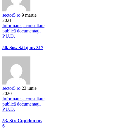
sector5.ro
9 martie
2021
Informare și consultare
publică documentații
P.U.D.
50. Șos. Sălaj nr. 317
sector5.ro
23 iunie
2020
Informare și consultare
publică documentații
P.U.D.
53. Str. Cupidon nr.
6