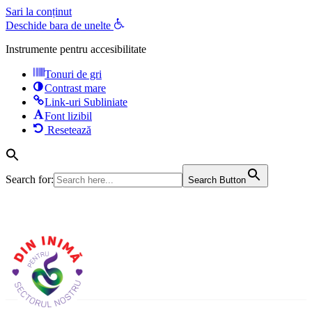
Sari la conținut
Deschide bara de unelte
Instrumente pentru accesibilitate
Tonuri de gri
Contrast mare
Link-uri Subliniate
Font lizibil
Resetează
Search for:
Search Button