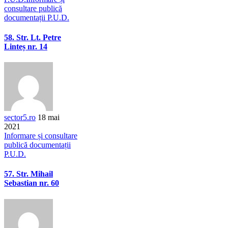
consultare publică
documentații P.U.D.
58. Str. Lt. Petre
Linteș nr. 14
sector5.ro
18 mai
2021
Informare și consultare
publică documentații
P.U.D.
57. Str. Mihail
Sebastian nr. 60