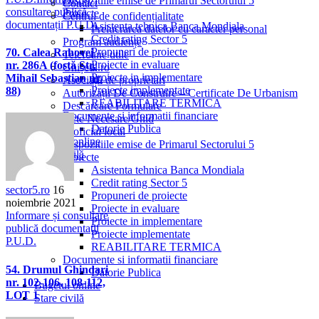
Dispozitiile emise de Primarul Sectorului 5
Contact
consultare publică
Proiecte
Centrul de confidențialitate
documentații P.U.D.
Asistenta tehnica Banca Mondiala
Prelucrarea datelor cu caracter personal
Credit rating Sector 5
Program audiențe
Propuneri de proiecte
70. Calea Rahovei
Telefoane utile
Proiecte in evaluare
nr. 286A (fostă Str.
Ghișeul.ro
Proiecte in implementare
Mihail Sebastian nr.
Asociații de proprietari
Proiecte implementate
88)
Autorizații De Construire – Certificate De Urbanism
REABILITARE TERMICA
Descărcare Formulare
Documente si informatii financiare
Acte Necesare/Ghid
Datorie Publica
Monitor oficial local
Bugetul online
Dispozitiile emise de Primarul Sectorului 5
Stare civilă
Proiecte
Asistenta tehnica Banca Mondiala
Credit rating Sector 5
sector5.ro
16
Propuneri de proiecte
noiembrie 2021
Proiecte in evaluare
Informare și consultare
Proiecte in implementare
publică documentații
Proiecte implementate
P.U.D.
REABILITARE TERMICA
Documente si informatii financiare
54. Drumul Ghindari
Datorie Publica
nr. 102-106, 108-112,
Bugetul online
LOT 1
Stare civilă