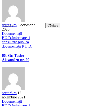
sector5.ro
5 octombrie
2020
Documentații
P.U.D.
Informare și
consultare publică
documentații P.U.D.
66. Str. Tudor
Alexandru nr. 20
sector5.ro
12
noiembrie 2021
Documentații
P.U.D.
Informare și