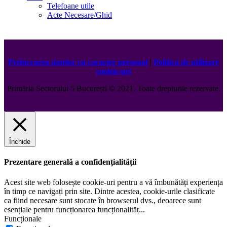
Telefoane utile
Acte Necesare/Ghid
Prelucrarea datelor cu caracter personal
|
Politica de utilizare
cookie-uri
Primăria Sectorului 5 București
©️
2021. Toate drepturile rezervate.
Închide
Prezentare generală a confidențialității
Acest site web folosește cookie-uri pentru a vă îmbunătăți experiența
în timp ce navigați prin site. Dintre acestea, cookie-urile clasificate
ca fiind necesare sunt stocate în browserul dvs., deoarece sunt
esențiale pentru funcționarea funcționalităț
...
Funcționale