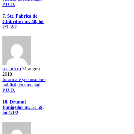
P.U.D.
7. Str. Fabrica de
Chibrituri nr. 48, lot
2/1, 2/2
sector5.ro
31 august
2018
Informare și consultare
publică documentații
P.U.D.
18. Drumul
Funigeilor nr. 51-59,
lot 1/1/2