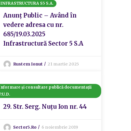
INFRASTRUCTURA S5 S.A.
Anunț Public – Având în
vedere adresa cu nr.
685/19.03.2025
Infrastructură Sector 5 S.A
Rustem Ionut
21 martie 2025
Informare și consultare publică documentații
P.U.D.
29. Str. Serg. Nuțu Ion nr. 44
Sector5.ro
6 noiembrie 2019