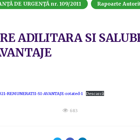
ȚĂ DE URGENȚĂ nr. 109/2011
Rapoarte Autori
E ADILITARA SI SALUBR
AVANTAJE
1-REMUNERATII-SI-AVANTAJE-rotated-1
Descarcă
683