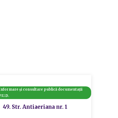
Informare și consultare publică documentații
P.U.D.
49. Str. Antiaeriana nr. 1