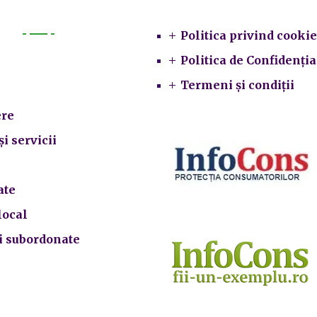
Politica privind cookie
Primarie
Politica de Confidenția
Termeni și condiții
re
și servicii
ate
local
ii subordonate