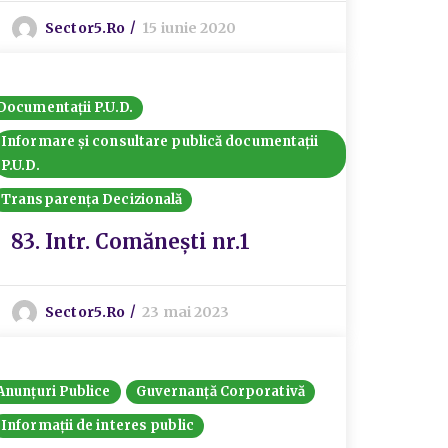
Sector5.ro
15 iunie 2020
Documentații P.U.D.
Informare și consultare publică documentații
P.U.D.
Transparența Decizională
83. Intr. Comănești nr.1
Sector5.ro
23 mai 2023
Anunțuri Publice
Guvernanță Corporativă
Informații de interes public