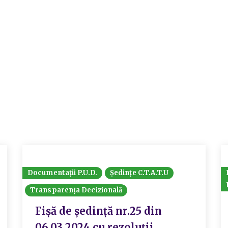
Documentații P.U.D.
Ședințe C.T.A.T.U
Transparența Decizională
Fișă de ședință nr.25 din
06.03.2024 cu rezoluții