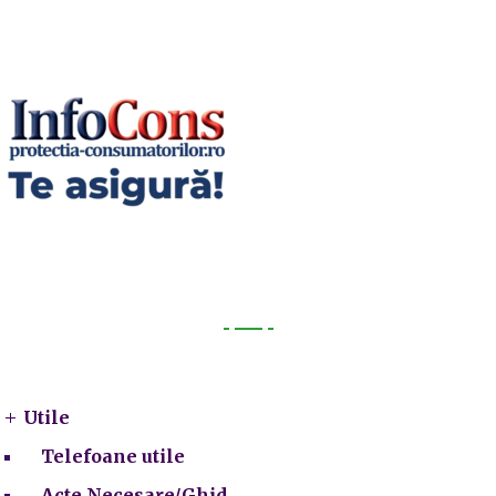
Utile
Utile
Telefoane utile
Acte Necesare/Ghid