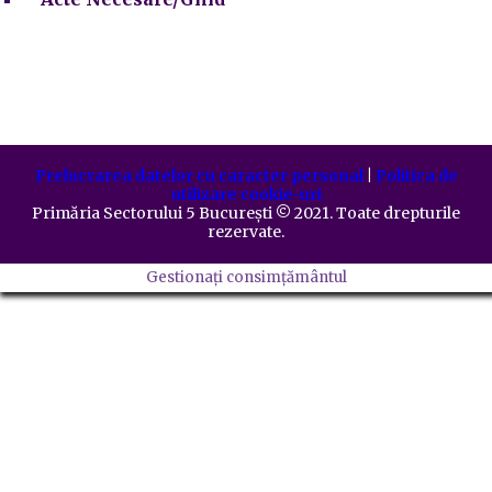
Prelucrarea datelor cu caracter personal
|
Politica de
utilizare cookie-uri
Primăria Sectorului 5 București
©️
2021. Toate drepturile
rezervate.
Gestionați consimțământul