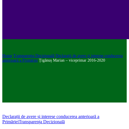
Home
Transparența Decizională
Declarații de avere și interese conducerea
anterioară a Primăriei
Țigănuș Marian – viceprimar 2016-2020
Declarații de avere și interese conducerea anterioară a
Primăriei
Transparența Decizională