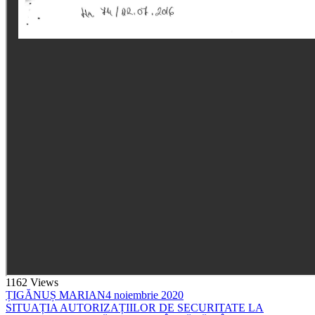
1162
Views
ȚIGĂNUȘ MARIAN
4 noiembrie 2020
SITUAȚIA AUTORIZAȚIILOR DE SECURITATE LA