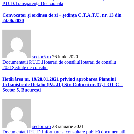
P.U.D.
Transparența Decizională
Convocator și ordinea de zi – ședința C.T.A.T.U. nr. 13 din
24.06.2020
sector5.ro
26 iunie 2020
Documentații P.U.D.
Hotarari de consiliu
Hotarari de consiliu
2021
Ședințe de consiliu
Hotărârea nr. 19/28.01.2021 privind aprobarea Planului
Urbanistic de Detaliu (P.U.D.) Str. Culturii nr. 37, LOT C –
Sector 5, București
sector5.ro
28 ianuarie 2021
Documentații P.U.D.
Informare și consultare publică documentații