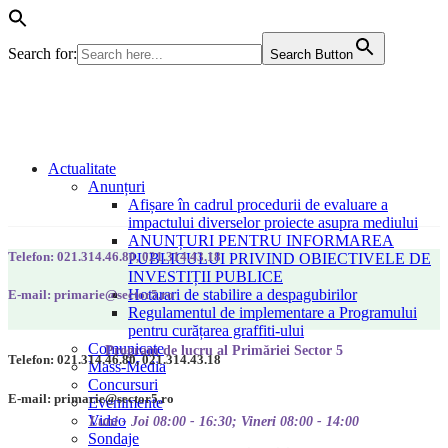
Search for:
Search Button
Actualitate
Anunțuri
Afișare în cadrul procedurii de evaluare a
impactului diverselor proiecte asupra mediului
ANUNȚURI PENTRU INFORMAREA
Telefon: 021.314.46.80, 021.314.43.18
PUBLICULUI PRIVIND OBIECTIVELE DE
INVESTIȚII PUBLICE
Hotarari de stabilire a despagubirilor
E-mail: primarie@sector5.ro
Regulamentul de implementare a Programului
pentru curățarea graffiti-ului
Comunicate
Program de lucru al Primăriei Sector 5
Telefon: 021.314.46.80, 021.314.43.18
Mass-Media
Concursuri
E-mail: primarie@sector5.ro
Evenimente
Video
Luni - Joi 08:00 - 16:30; Vineri 08:00 - 14:00
Sondaje