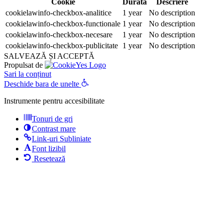
Cookie
Durată
Descriere
cookielawinfo-checkbox-analitice
1 year
No description
cookielawinfo-checkbox-functionale
1 year
No description
cookielawinfo-checkbox-necesare
1 year
No description
cookielawinfo-checkbox-publicitate
1 year
No description
SALVEAZĂ ȘI ACCEPTĂ
Propulsat de
Sari la conținut
Deschide bara de unelte
Instrumente pentru accesibilitate
Tonuri de gri
Contrast mare
Link-uri Subliniate
Font lizibil
Resetează