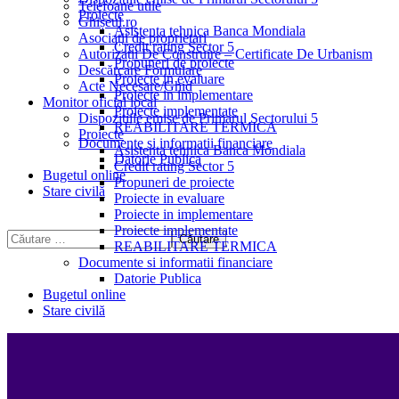
Telefoane utile
Proiecte
Ghișeul.ro
Asistenta tehnica Banca Mondiala
Asociații de proprietari
Credit rating Sector 5
Autorizații De Construire – Certificate De Urbanism
Propuneri de proiecte
Descărcare Formulare
Proiecte in evaluare
Acte Necesare/Ghid
Proiecte in implementare
Monitor oficial local
Proiecte implementate
Dispozitiile emise de Primarul Sectorului 5
REABILITARE TERMICA
Proiecte
Documente si informatii financiare
Asistenta tehnica Banca Mondiala
Datorie Publica
Credit rating Sector 5
Bugetul online
Propuneri de proiecte
Stare civilă
Proiecte in evaluare
Proiecte in implementare
Proiecte implementate
REABILITARE TERMICA
Documente si informatii financiare
Datorie Publica
Bugetul online
Stare civilă