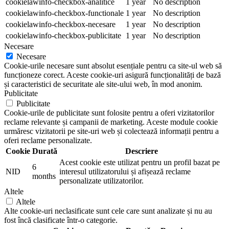
cookielawinfo-checkbox-analitice
1 year
No description
cookielawinfo-checkbox-functionale
1 year
No description
cookielawinfo-checkbox-necesare
1 year
No description
cookielawinfo-checkbox-publicitate
1 year
No description
Necesare
Necesare
Cookie-urile necesare sunt absolut esențiale pentru ca site-ul web să
funcționeze corect. Aceste cookie-uri asigură funcționalități de bază
și caracteristici de securitate ale site-ului web, în mod anonim.
Publicitate
Publicitate
Cookie-urile de publicitate sunt folosite pentru a oferi vizitatorilor
reclame relevante și campanii de marketing. Aceste module cookie
urmăresc vizitatorii pe site-uri web și colectează informații pentru a
oferi reclame personalizate.
Cookie
Durată
Descriere
Acest cookie este utilizat pentru un profil bazat pe
6
NID
interesul utilizatorului și afișează reclame
months
personalizate utilizatorilor.
Altele
Altele
Alte cookie-uri neclasificate sunt cele care sunt analizate și nu au
fost încă clasificate într-o categorie.