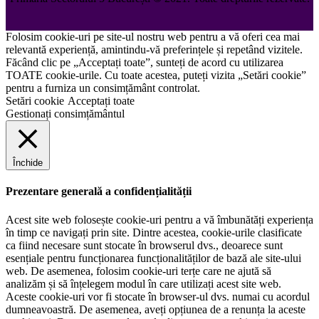
Folosim cookie-uri pe site-ul nostru web pentru a vă oferi cea mai
relevantă experiență, amintindu-vă preferințele și repetând vizitele.
Făcând clic pe „Acceptați toate”, sunteți de acord cu utilizarea
TOATE cookie-urile. Cu toate acestea, puteți vizita „Setări cookie”
pentru a furniza un consimțământ controlat.
Setări cookie
Acceptați toate
Gestionați consimțământul
Închide
Prezentare generală a confidențialității
Acest site web folosește cookie-uri pentru a vă îmbunătăți experiența
în timp ce navigați prin site. Dintre acestea, cookie-urile clasificate
ca fiind necesare sunt stocate în browserul dvs., deoarece sunt
esențiale pentru funcționarea funcționalităților de bază ale site-ului
web. De asemenea, folosim cookie-uri terțe care ne ajută să
analizăm și să înțelegem modul în care utilizați acest site web.
Aceste cookie-uri vor fi stocate în browser-ul dvs. numai cu acordul
dumneavoastră. De asemenea, aveți opțiunea de a renunța la aceste