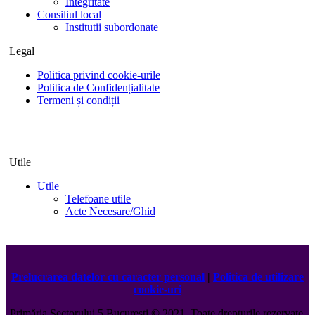
Integritate
Consiliul local
Institutii subordonate
Legal
Politica privind cookie-urile
Politica de Confidențialitate
Termeni și condiții
Utile
Utile
Telefoane utile
Acte Necesare/Ghid
Prelucrarea datelor cu caracter personal
|
Politica de utilizare
cookie-uri
Primăria Sectorului 5 București
©️
2021. Toate drepturile rezervate.