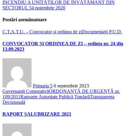
INCENDIU A UNITĂȚILOR DE ÎNVĂȚĂMÂNT DIN
SECTORUL 5
4 noiembrie 2020
Postări asemănatoare
C.T.A.T.U. – Convocator și ordinea de zi
Documentații P.U.D.
CONVOCATOR ȘI ORDINEA DE ZI – ședința nr. 24 din
13.09.2023
Primaria 5
6 septembrie 2023
Guvernanță Corporativă
ORDONANȚĂ DE URGENȚĂ nr.
109/2011
Rapoarte Autoritate Publică Tutelară
Transparența
Decizională
RAPORT SALUBRIZARE 2021