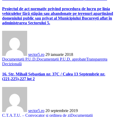
Proiectul de act normativ privind procedura de lucru pe linia
vehiculelor fără stăpân sau abandonate pe terenuri aparținând
domeniului public sau privat al Municipiului București aflat în
administrarea Sectorului 5.
sector5.ro
29 ianuarie 2018
Documentații P.U.D.
Documentații P.U.D. aprobate
Transparența
Decizională
16. Str. Mihail Sebastian nr. 37C / Calea 13 Septembrie nr.
(221-225)-227 lot 2
sector5.ro
20 septembrie 2019
C.T.A.T.U. – Convocator și ordinea de zi
Documentații