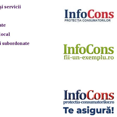
și servicii
ate
local
ii subordonate