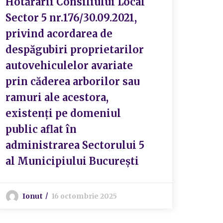
Hotărârii Consiliului Local
I
Sector 5 nr.176/30.09.2021,
privind acordarea de
despăgubiri proprietarilor
autovehiculelor avariate
prin căderea arborilor sau
ramuri ale acestora,
existenți pe domeniul
public aflat în
administrarea Sectorului 5
al Municipiului București
Ionut
16 octombrie 2025