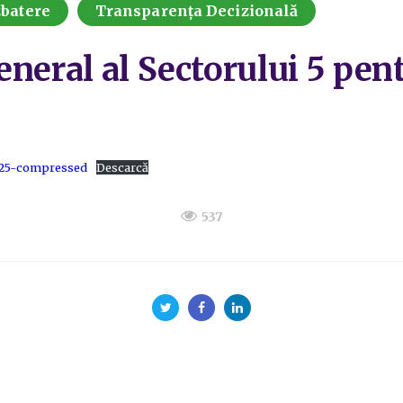
zbatere
Transparența Decizională
eneral al Sectorului 5 pen
 2025-compressed
Descarcă
537