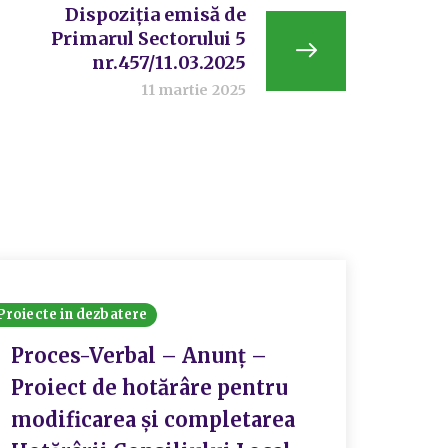
Dispoziția emisă de
Primarul Sectorului 5
nr.457/11.03.2025
11 martie 2025
Proiecte in dezbatere
Document
Transpa
Proces-Verbal – Anunț –
Proiect de hotărâre pentru
Buge
modificarea și completarea