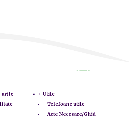
Utile
-urile
Utile
litate
Telefoane utile
Acte Necesare/Ghid