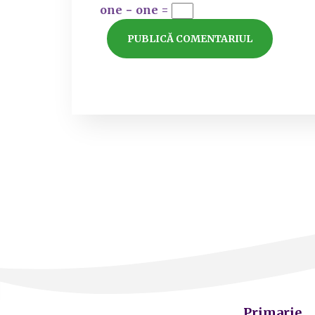
one − one =
Primarie