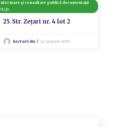
Informare și consultare publică documentații
C.T.A.T.U
P.U.D.
Documen
25. Str. Zețari nr. 4 lot 2
Transpa
AMÂ
Sector5.ro
12 august 2019
sedin
S