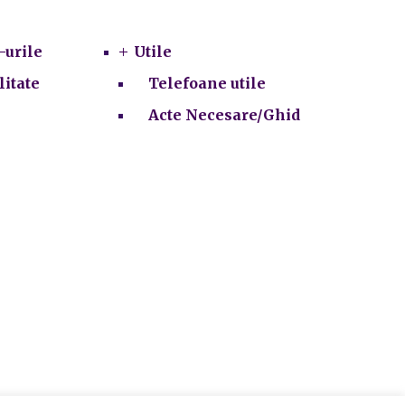
Utile
-urile
Utile
litate
Telefoane utile
Acte Necesare/Ghid