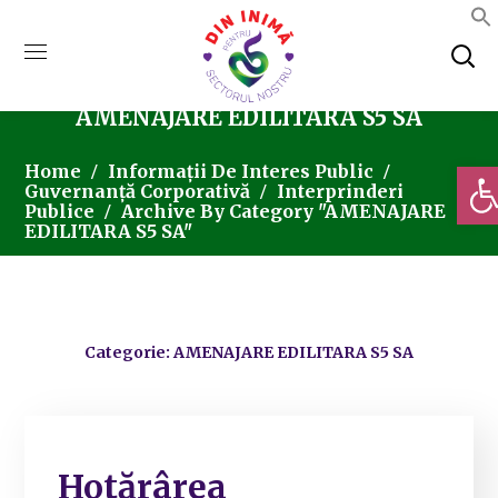
AMENAJARE EDILITARA S5 SA
Deschi
Home
Informații De Interes Public
Guvernanță Corporativă
Interprinderi
Publice
Archive By Category "AMENAJARE
EDILITARA S5 SA"
Categorie: AMENAJARE EDILITARA S5 SA
Hotărârea