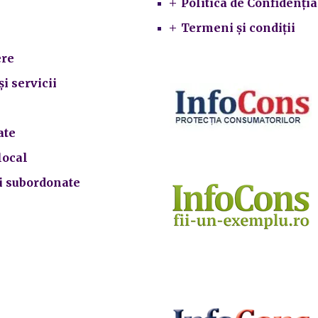
Politica de Confidenția
Termeni și condiții
re
și servicii
ate
local
ii subordonate