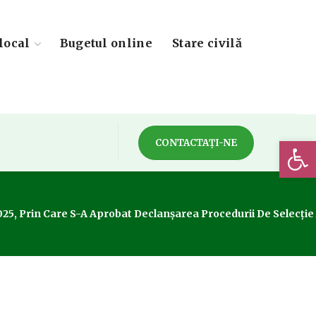
local
Bugetul online
Stare civilă
Deschide 
CONTACTAȚI-NE
5, Prin Care S-A Aprobat Declanșarea Procedurii De Selecție A 