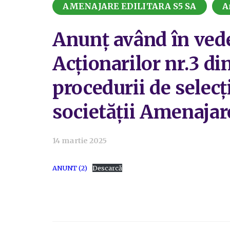
AMENAJARE EDILITARA S5 SA
A
Anunț având în vede
Acționarilor nr.3 di
procedurii de selecț
societății Amenajare
14 martie 2025
ANUNT (2)
Descarcă