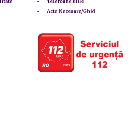
litate
Telefoane utile
Acte Necesare/Ghid