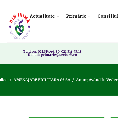
Actualitate
Primărie
Consiliu
Telefon: 021.314.46.80, 021.314.43.18
E-mail: primarie@sector5.ro
lice
AMENAJARE EDILITARA S5 SA
Anunț Având În Vedere