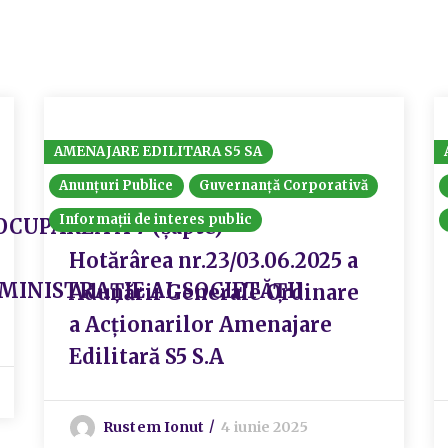
AMENAJARE EDILITARA S5 SA
Anunțuri Publice
Guvernanță Corporativă
Informații de interes public
CUPAREA A 7 (șapte)
Hotărârea nr.23/03.06.2025 a
MINISTRAȚIE AL SOCIETĂȚII
Adunării Generale Ordinare
a Acționarilor Amenajare
Edilitară S5 S.A
Rustem Ionut
4 iunie 2025