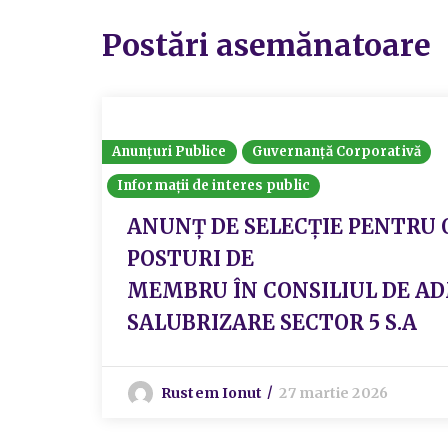
Postări asemănatoare
Anunțuri Publice
Guvernanță Corporativă
Informații de interes public
ANUNŢ DE SELECȚIE PENTRU O
POSTURI DE
MEMBRU ÎN CONSILIUL DE AD
SALUBRIZARE SECTOR 5 S.A
Rustem Ionut
27 martie 2026