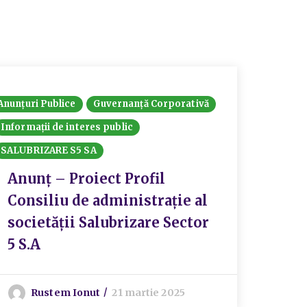
Anunțuri Publice
Guvernanță Corporativă
Guvernan
Informații de interes public
ORDONAN
SALUBRIZARE S5 SA
Rapoart
Transpa
Anunț – Proiect Profil
Consiliu de administrație al
RAP
societății Salubrizare Sector
ECO
5 S.A
S
Rustem Ionut
21 martie 2025