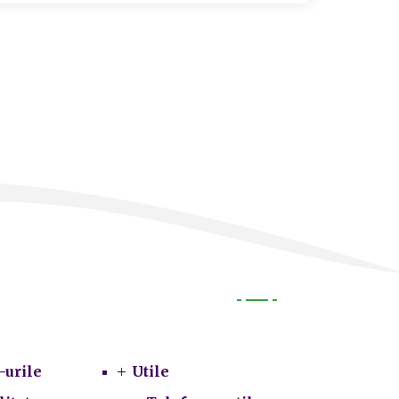
Utile
-urile
Utile