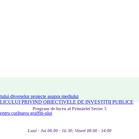
tului diverselor proiecte asupra mediului
CULUI PRIVIND OBIECTIVELE DE INVESTIȚII PUBLICE
Program de lucru al Primăriei Sector 5
tru curățarea graffiti-ului
Luni - Joi 08:00 - 16:30; Vineri 08:00 - 14:00