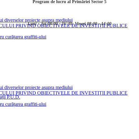
Program de lucru al Primăriei Sector 5
ui diverselor proiecte asupra mediului
Luni - Joi 08:00 - 16:30; Vineri 08:00 - 14:00
LUI PRIVIND OBIECTIVELE DE INVESTIȚII PUBLICE
 curățarea graffiti-ului
ui diverselor proiecte asupra mediului
LUI PRIVIND OBIECTIVELE DE INVESTIȚII PUBLICE
ații P.U.D.
i
 curățarea graffiti-ului