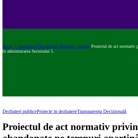
Home
Transparența Decizională
Dezbateri publice
Proiectul de act normativ 
în administrarea Sectorului 5.
Dezbateri publice
Proiecte in dezbatere
Transparența Decizională
Proiectul de act normativ privin
abandonate pe terenuri aparținâ