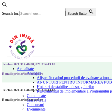
Search for:
Search Button
Telefon: 021.314.46.80, 021.314.43.18
Actualitate
Anunțuri
E-mail: primarie@sector5.ro
Afișare în cadrul procedurii de evaluare a impac
ANUNȚURI PENTRU INFORMAREA PUBLI
Hotarari de stabilire a despagubirilor
Telefon: 021.314.46.80, 021.314.43.18
Regulamentul de implementare a Programului pen
Comunicate
E-mail: primarie@sector5.ro
Mass-Media
Concursuri
Evenimente