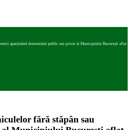
renuri aparținând domeniului public sau privat al Municipiului București aflat
iculelor fără stăpân sau
al Municipiului București aflat