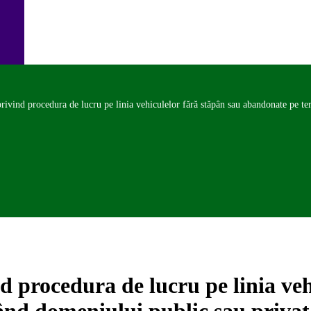
privind procedura de lucru pe linia vehiculelor fără stăpân sau abandonate pe te
d procedura de lucru pe linia veh
nd domeniului public sau privat 