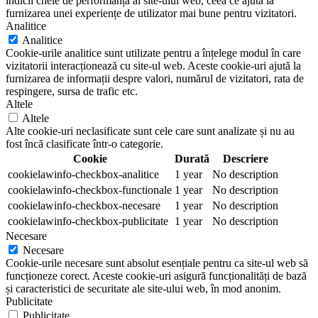
indicii cheie de performanță ai site-ului web, ceea ce ajută la
furnizarea unei experiențe de utilizator mai bune pentru vizitatori.
Analitice
Analitice
Cookie-urile analitice sunt utilizate pentru a înțelege modul în care
vizitatorii interacționează cu site-ul web. Aceste cookie-uri ajută la
furnizarea de informații despre valori, numărul de vizitatori, rata de
respingere, sursa de trafic etc.
Altele
Altele
Alte cookie-uri neclasificate sunt cele care sunt analizate și nu au
fost încă clasificate într-o categorie.
Cookie
Durată
Descriere
cookielawinfo-checkbox-analitice
1 year
No description
cookielawinfo-checkbox-functionale
1 year
No description
cookielawinfo-checkbox-necesare
1 year
No description
cookielawinfo-checkbox-publicitate
1 year
No description
Necesare
Necesare
Cookie-urile necesare sunt absolut esențiale pentru ca site-ul web să
funcționeze corect. Aceste cookie-uri asigură funcționalități de bază
și caracteristici de securitate ale site-ului web, în mod anonim.
Publicitate
Publicitate