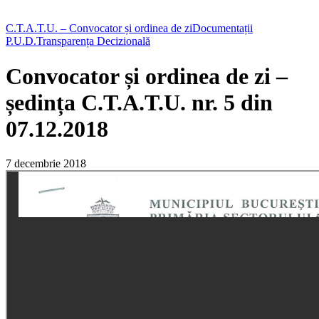
C.T.A.T.U. – Convocator și ordinea de zi
Documentații
P.U.D.
Transparența Decizională
Convocator și ordinea de zi –
ședința C.T.A.T.U. nr. 5 din
07.12.2018
7 decembrie 2018