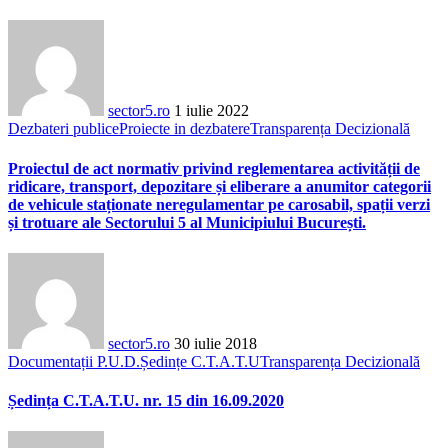
sector5.ro
1 iulie 2022
Dezbateri publice
Proiecte in dezbatere
Transparența Decizională
Proiectul de act normativ privind reglementarea activității de
ridicare, transport, depozitare și eliberare a anumitor categorii
de vehicule staționate neregulamentar pe carosabil, spații verzi
și trotuare ale Sectorului 5 al Municipiului București.
sector5.ro
30 iulie 2018
Documentații P.U.D.
Ședințe C.T.A.T.U
Transparența Decizională
Ședința C.T.A.T.U. nr. 15 din 16.09.2020