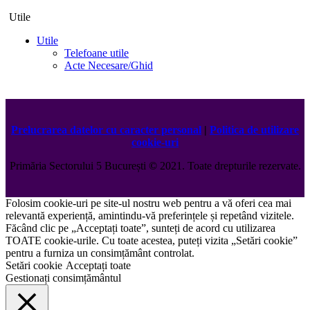
Utile
Utile
Telefoane utile
Acte Necesare/Ghid
Prelucrarea datelor cu caracter personal
|
Politica de utilizare
cookie-uri
Primăria Sectorului 5 București
©️
2021. Toate drepturile rezervate.
Folosim cookie-uri pe site-ul nostru web pentru a vă oferi cea mai
relevantă experiență, amintindu-vă preferințele și repetând vizitele.
Făcând clic pe „Acceptați toate”, sunteți de acord cu utilizarea
TOATE cookie-urile. Cu toate acestea, puteți vizita „Setări cookie”
pentru a furniza un consimțământ controlat.
Setări cookie
Acceptați toate
Gestionați consimțământul