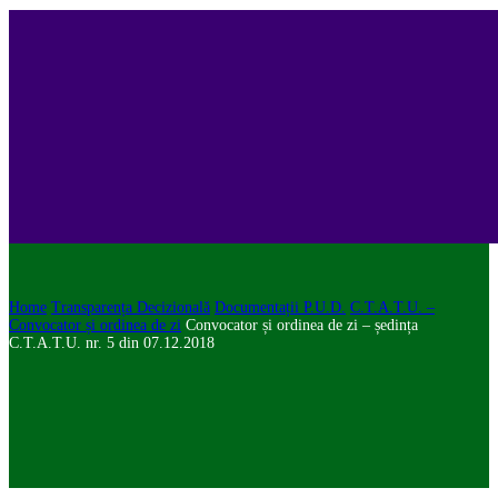
Home
Transparența Decizională
Documentații P.U.D.
C.T.A.T.U. –
Convocator și ordinea de zi
Convocator și ordinea de zi – ședința
C.T.A.T.U. nr. 5 din 07.12.2018