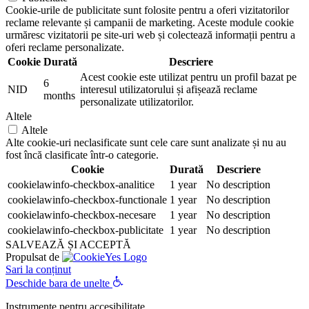
Cookie-urile de publicitate sunt folosite pentru a oferi vizitatorilor
reclame relevante și campanii de marketing. Aceste module cookie
urmăresc vizitatorii pe site-uri web și colectează informații pentru a
oferi reclame personalizate.
Cookie
Durată
Descriere
Acest cookie este utilizat pentru un profil bazat pe
6
NID
interesul utilizatorului și afișează reclame
months
personalizate utilizatorilor.
Altele
Altele
Alte cookie-uri neclasificate sunt cele care sunt analizate și nu au
fost încă clasificate într-o categorie.
Cookie
Durată
Descriere
cookielawinfo-checkbox-analitice
1 year
No description
cookielawinfo-checkbox-functionale
1 year
No description
cookielawinfo-checkbox-necesare
1 year
No description
cookielawinfo-checkbox-publicitate
1 year
No description
SALVEAZĂ ȘI ACCEPTĂ
Propulsat de
Sari la conținut
Deschide bara de unelte
Instrumente pentru accesibilitate