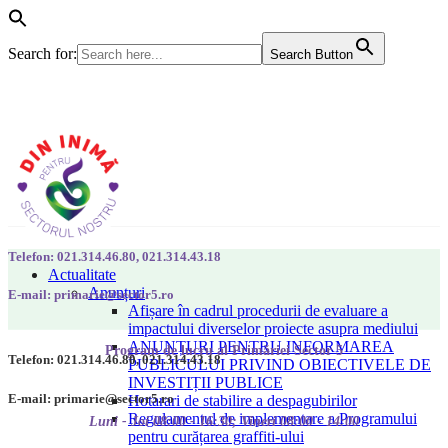
Search for:
Search Button
Telefon: 021.314.46.80, 021.314.43.18
Actualitate
Anunțuri
E-mail: primarie@sector5.ro
Afișare în cadrul procedurii de evaluare a
impactului diverselor proiecte asupra mediului
ANUNȚURI PENTRU INFORMAREA
Program de lucru al Primăriei Sector 5
Telefon: 021.314.46.80, 021.314.43.18
PUBLICULUI PRIVIND OBIECTIVELE DE
INVESTIȚII PUBLICE
E-mail: primarie@sector5.ro
Hotarari de stabilire a despagubirilor
Regulamentul de implementare a Programului
Luni - Joi 08:00 - 16:30; Vineri 08:00 - 14:00
pentru curățarea graffiti-ului