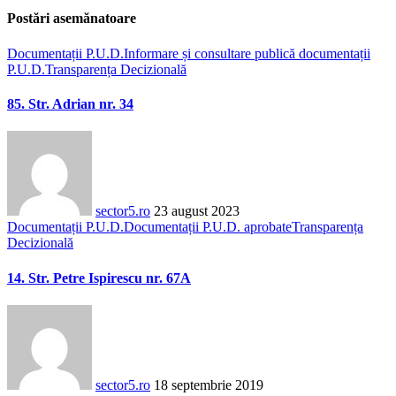
Postări asemănatoare
Documentații P.U.D.
Informare și consultare publică documentații
P.U.D.
Transparența Decizională
85. Str. Adrian nr. 34
sector5.ro
23 august 2023
Documentații P.U.D.
Documentații P.U.D. aprobate
Transparența
Decizională
14. Str. Petre Ispirescu nr. 67A
sector5.ro
18 septembrie 2019