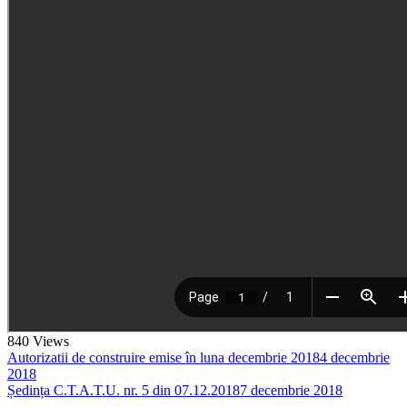
840
Views
Autorizatii de construire emise în luna decembrie 2018
4 decembrie
2018
Ședința C.T.A.T.U. nr. 5 din 07.12.2018
7 decembrie 2018