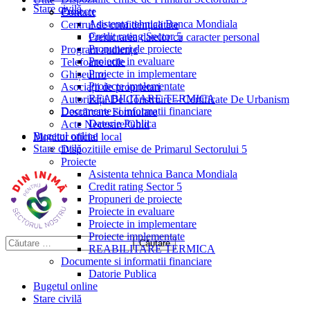
Stare civilă
Proiecte
Contact
Asistenta tehnica Banca Mondiala
Centrul de confidențialitate
Credit rating Sector 5
Prelucrarea datelor cu caracter personal
Propuneri de proiecte
Program audiențe
Proiecte in evaluare
Telefoane utile
Proiecte in implementare
Ghișeul.ro
Proiecte implementate
Asociații de proprietari
REABILITARE TERMICA
Autorizații De Construire – Certificate De Urbanism
Documente si informatii financiare
Descărcare Formulare
Datorie Publica
Acte Necesare/Ghid
Bugetul online
Monitor oficial local
Stare civilă
Dispozitiile emise de Primarul Sectorului 5
Proiecte
Asistenta tehnica Banca Mondiala
Credit rating Sector 5
Propuneri de proiecte
Proiecte in evaluare
Proiecte in implementare
Proiecte implementate
REABILITARE TERMICA
Documente si informatii financiare
Datorie Publica
Bugetul online
Stare civilă