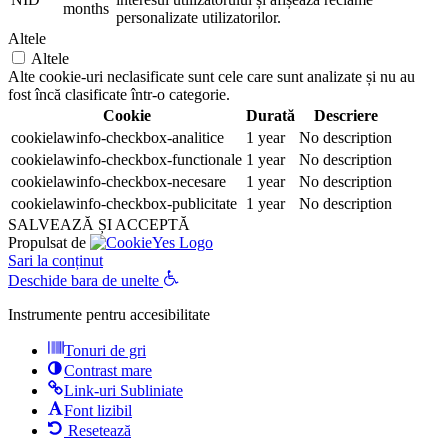
months
personalizate utilizatorilor.
Altele
Altele
Alte cookie-uri neclasificate sunt cele care sunt analizate și nu au
fost încă clasificate într-o categorie.
Cookie
Durată
Descriere
cookielawinfo-checkbox-analitice
1 year
No description
cookielawinfo-checkbox-functionale
1 year
No description
cookielawinfo-checkbox-necesare
1 year
No description
cookielawinfo-checkbox-publicitate
1 year
No description
SALVEAZĂ ȘI ACCEPTĂ
Propulsat de
Sari la conținut
Deschide bara de unelte
Instrumente pentru accesibilitate
Tonuri de gri
Contrast mare
Link-uri Subliniate
Font lizibil
Resetează