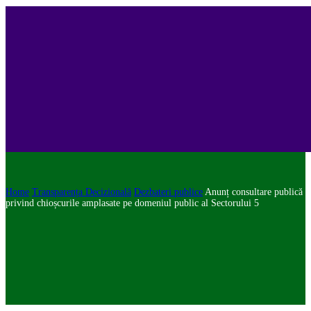
Home
Transparența Decizională
Dezbateri publice
Anunț consultare publică
privind chioșcurile amplasate pe domeniul public al Sectorului 5