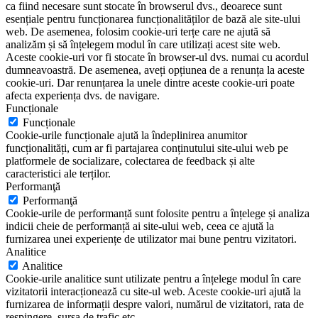
ca fiind necesare sunt stocate în browserul dvs., deoarece sunt
esențiale pentru funcționarea funcționalităților de bază ale site-ului
web. De asemenea, folosim cookie-uri terțe care ne ajută să
analizăm și să înțelegem modul în care utilizați acest site web.
Aceste cookie-uri vor fi stocate în browser-ul dvs. numai cu acordul
dumneavoastră. De asemenea, aveți opțiunea de a renunța la aceste
cookie-uri. Dar renunțarea la unele dintre aceste cookie-uri poate
afecta experiența dvs. de navigare.
Funcționale
Funcționale
Cookie-urile funcționale ajută la îndeplinirea anumitor
funcționalități, cum ar fi partajarea conținutului site-ului web pe
platformele de socializare, colectarea de feedback și alte
caracteristici ale terților.
Performanţă
Performanţă
Cookie-urile de performanță sunt folosite pentru a înțelege și analiza
indicii cheie de performanță ai site-ului web, ceea ce ajută la
furnizarea unei experiențe de utilizator mai bune pentru vizitatori.
Analitice
Analitice
Cookie-urile analitice sunt utilizate pentru a înțelege modul în care
vizitatorii interacționează cu site-ul web. Aceste cookie-uri ajută la
furnizarea de informații despre valori, numărul de vizitatori, rata de
respingere, sursa de trafic etc.