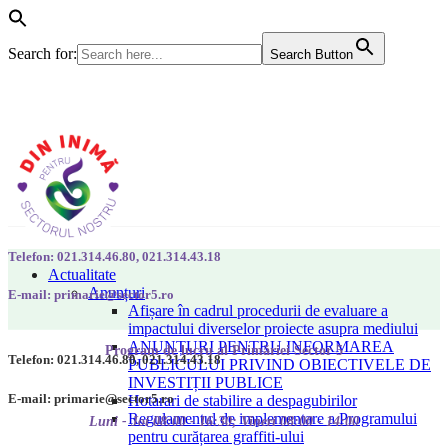
Search for:
Search Button
Telefon: 021.314.46.80, 021.314.43.18
Actualitate
Anunțuri
E-mail: primarie@sector5.ro
Afișare în cadrul procedurii de evaluare a
impactului diverselor proiecte asupra mediului
ANUNȚURI PENTRU INFORMAREA
Program de lucru al Primăriei Sector 5
Telefon: 021.314.46.80, 021.314.43.18
PUBLICULUI PRIVIND OBIECTIVELE DE
INVESTIȚII PUBLICE
E-mail: primarie@sector5.ro
Hotarari de stabilire a despagubirilor
Regulamentul de implementare a Programului
Luni - Joi 08:00 - 16:30; Vineri 08:00 - 14:00
pentru curățarea graffiti-ului