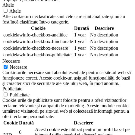
Altele
Altele
Alte cookie-uri neclasificate sunt cele care sunt analizate și nu au
fost încă clasificate într-o categorie.
Cookie
Durată
Descriere
cookielawinfo-checkbox-analitice
1 year
No description
cookielawinfo-checkbox-functionale
1 year
No description
cookielawinfo-checkbox-necesare
1 year
No description
cookielawinfo-checkbox-publicitate
1 year
No description
Necesare
Necesare
Cookie-urile necesare sunt absolut esențiale pentru ca site-ul web să
funcționeze corect. Aceste cookie-uri asigură funcționalități de bază
și caracteristici de securitate ale site-ului web, în mod anonim.
Publicitate
Publicitate
Cookie-urile de publicitate sunt folosite pentru a oferi vizitatorilor
reclame relevante și campanii de marketing. Aceste module cookie
urmăresc vizitatorii pe site-uri web și colectează informații pentru a
oferi reclame personalizate.
Cookie
Durată
Descriere
Acest cookie este utilizat pentru un profil bazat pe
6
NID
interesul utilizatorului și afișează reclame