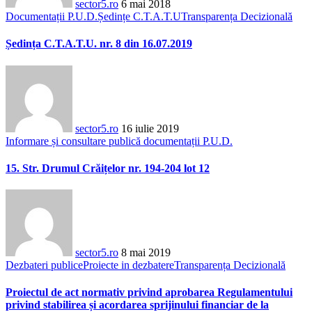
sector5.ro
6 mai 2018
Documentații P.U.D.
Ședințe C.T.A.T.U
Transparența Decizională
Ședința C.T.A.T.U. nr. 8 din 16.07.2019
sector5.ro
16 iulie 2019
Informare și consultare publică documentații P.U.D.
15. Str. Drumul Crăițelor nr. 194-204 lot 12
sector5.ro
8 mai 2019
Dezbateri publice
Proiecte in dezbatere
Transparența Decizională
Proiectul de act normativ privind aprobarea Regulamentului
privind stabilirea și acordarea sprijinului financiar de la