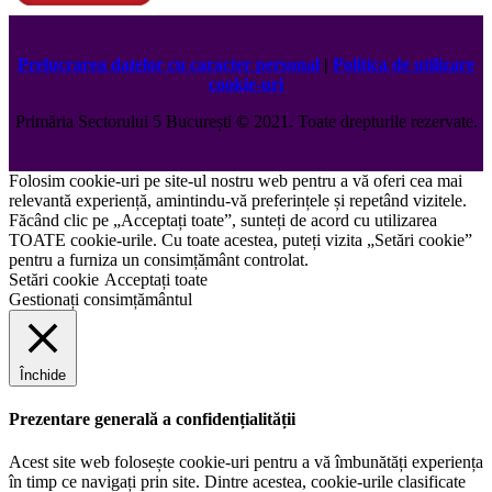
Prelucrarea datelor cu caracter personal
|
Politica de utilizare
cookie-uri
Primăria Sectorului 5 București
©️
2021. Toate drepturile rezervate.
Folosim cookie-uri pe site-ul nostru web pentru a vă oferi cea mai
relevantă experiență, amintindu-vă preferințele și repetând vizitele.
Făcând clic pe „Acceptați toate”, sunteți de acord cu utilizarea
TOATE cookie-urile. Cu toate acestea, puteți vizita „Setări cookie”
pentru a furniza un consimțământ controlat.
Setări cookie
Acceptați toate
Gestionați consimțământul
Închide
Prezentare generală a confidențialității
Acest site web folosește cookie-uri pentru a vă îmbunătăți experiența
în timp ce navigați prin site. Dintre acestea, cookie-urile clasificate