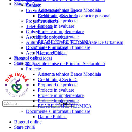
Stare civilă
Proiecte
Contact
Asistenta tehnica Banca Mondiala
Centrul de confidențialitate
Credit rating Sector 5
Prelucrarea datelor cu caracter personal
Propuneri de proiecte
Program audiențe
Proiecte in evaluare
Telefoane utile
Proiecte in implementare
Ghișeul.ro
Proiecte implementate
Asociații de proprietari
REABILITARE TERMICA
Autorizații De Construire – Certificate De Urbanism
Documente si informatii financiare
Descărcare Formulare
Datorie Publica
Acte Necesare/Ghid
Bugetul online
Monitor oficial local
Stare civilă
Dispozitiile emise de Primarul Sectorului 5
Proiecte
Asistenta tehnica Banca Mondiala
Credit rating Sector 5
Propuneri de proiecte
Proiecte in evaluare
Proiecte in implementare
Proiecte implementate
REABILITARE TERMICA
Documente si informatii financiare
Datorie Publica
Bugetul online
Stare civilă