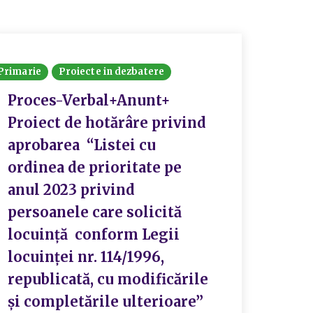
Primarie
Proiecte in dezbatere
Proiecte
Proces-Verbal+Anunt+
Anun
Proiect de hotărâre privind
Proi
aprobarea “Listei cu
apro
ordinea de prioritate pe
cult
anul 2023 privind
pent
persoanele care solicită
locuință conform Legii
I
locuinței nr. 114/1996,
republicată, cu modificările
și completările ulterioare”