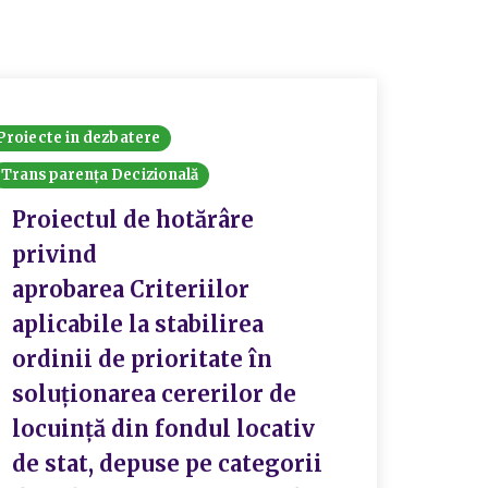
Proiecte in dezbatere
Proiecte
Transparența Decizională
Stud
priv
Proiectul de hotărâre
stab
privind
de g
aprobarea Criteriilor
de a
aplicabile la stabilirea
mode
ordinii de prioritate în
verz
soluționarea cererilor de
grăd
locuință din fondul locativ
tere
de stat, depuse pe categorii