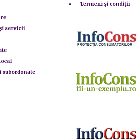
Termeni și condiții
re
și servicii
ate
local
ii subordonate