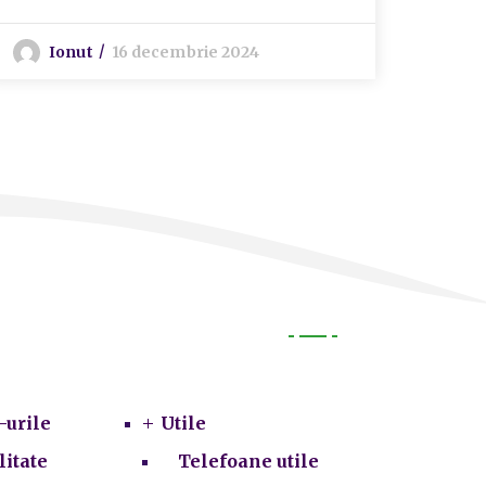
Ionut
16 decembrie 2024
Utile
-urile
Utile
litate
Telefoane utile