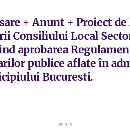
isare + Anunt + Proiect de
i Consiliului Local Sector
vind aprobarea Regulament
arilor publice aflate în ad
cipiului Bucuresti.
949