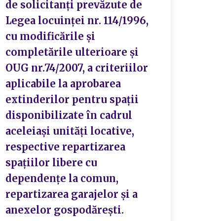
locu
de solicitanți prevăzute de
tere
Legea locuinței nr. 114/1996,
copii
cu modificările și
admi
completările ulterioare și
al M
OUG nr.74/2007, a criteriilor
aplicabile la aprobarea
extinderilor pentru spații
P
disponibilizate în cadrul
aceleiași unități locative,
respective repartizarea
spațiilor libere cu
dependențe la comun,
repartizarea garajelor și a
anexelor gospodărești.