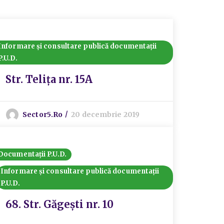
Informare și consultare publică documentații
P.U.D.
Str. Telița nr. 15A
Sector5.ro
20 decembrie 2019
Documentații P.U.D.
Informare și consultare publică documentații
P.U.D.
68. Str. Găgești nr. 10