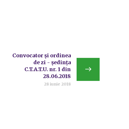
Convocator și ordinea
de zi - ședința
C.T.A.T.U. nr. 1 din
28.06.2018
28 iunie 2018