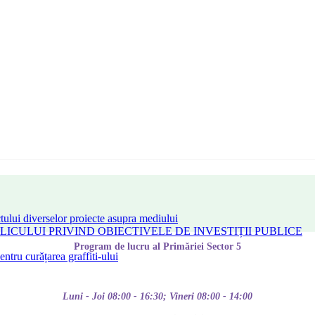
tului diverselor proiecte asupra mediului
CULUI PRIVIND OBIECTIVELE DE INVESTIȚII PUBLICE
Program de lucru al Primăriei Sector 5
tru curățarea graffiti-ului
Luni - Joi 08:00 - 16:30; Vineri 08:00 - 14:00