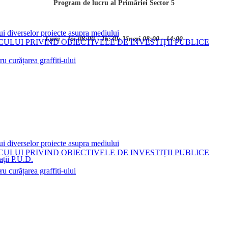
Program de lucru al Primăriei Sector 5
ui diverselor proiecte asupra mediului
Luni - Joi 08:00 - 16:30; Vineri 08:00 - 14:00
LUI PRIVIND OBIECTIVELE DE INVESTIȚII PUBLICE
 curățarea graffiti-ului
ui diverselor proiecte asupra mediului
LUI PRIVIND OBIECTIVELE DE INVESTIȚII PUBLICE
ații P.U.D.
i
 curățarea graffiti-ului