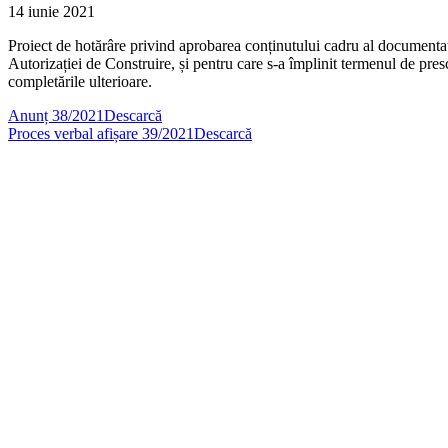
14 iunie 2021
Proiect de hotărâre privind aprobarea conținutului cadru al documentaț
Autorizației de Construire, și pentru care s-a împlinit termenul de presc
completările ulterioare.
Anunț 38/2021
Descarcă
Proces verbal afișare 39/2021
Descarcă