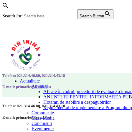
Search for:
Search Button
Telefon: 021.314.46.80, 021.314.43.18
Actualitate
Anunțuri
E-mail: primarie@sector5.ro
Afișare în cadrul procedurii de evaluare a impac
ANUNȚURI PENTRU INFORMAREA PUBLI
Hotarari de stabilire a despagubirilor
Telefon: 021.314.46.80, 021.314.43.18
Regulamentul de implementare a Programului pen
Comunicate
E-mail: primarie@sector5.ro
Mass-Media
Concursuri
Evenimente