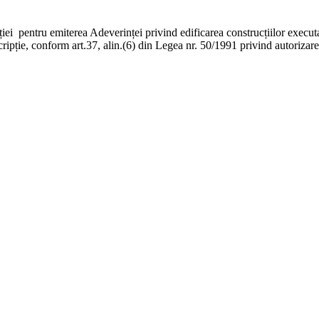
iei pentru emiterea Adeverinței privind edificarea construcțiilor execut
ripție, conform art.37, alin.(6) din Legea nr. 50/1991 privind autorizarea 